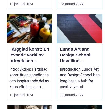
uttrycksfullt medium...
Dålig konst är ett ä...
12 januari 2024
12 januari 2024
Färgglad konst: En
Lunds Art and
levande värld av
Design School:
uttryck och
Unveiling
skönhet
Creativity
Introduktion: Färgglad
Introduction Lund's Art
konst är en sprudlande
and Design School has
och inspirerande del av
long been a hub for
konstvärlden, som
creativity and
fångar våra ...
innovation in the f...
12 januari 2024
11 januari 2024