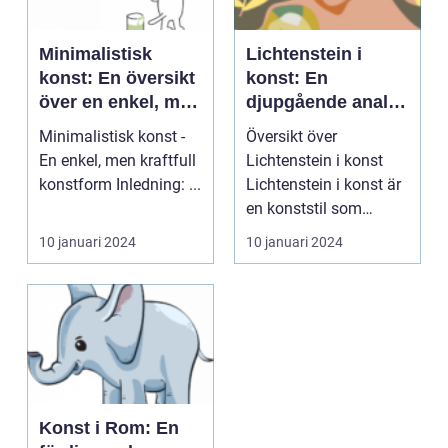
Minimalistisk
Lichtenstein i
konst: En översikt
konst: En
över en enkel, men
djupgående analys
kraftfull konstform
av en ikonisk
Minimalistisk konst -
Översikt över
konststil
En enkel, men kraftfull
Lichtenstein i konst
konstform Inledning: ...
Lichtenstein i konst är
en konststil som
grundades av den
10 januari 2024
10 januari 2024
amerik...
Konst i Rom: En