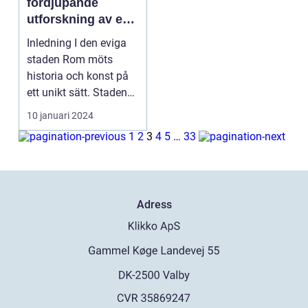
fördjupande
utforskning av en
världsstad full av
Inledning I den eviga
kreativitet
staden Rom möts
historia och konst på
ett unikt sätt. Staden
vibrerar av kreat...
10 januari 2024
1
2
3
4
5
…
33
Adress