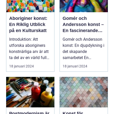
Aboriginer konst:
Gomér och
En Riklig Utblick
Andersson konst –
på en Kulturskatt
En fascinerande
utforskning av det
Introduktion: Att
Gomér och Andersson
kreativa
utforska aboriginers
konst: En djupdykning i
samarbetet
konstnärliga arv är att
det skapande
ta del av en värld full
samarbetet En
av rikedom oc...
övergripande, grundlig
18 januari 2024
18 januari 2024
över...
Postmodernism är
Konst för