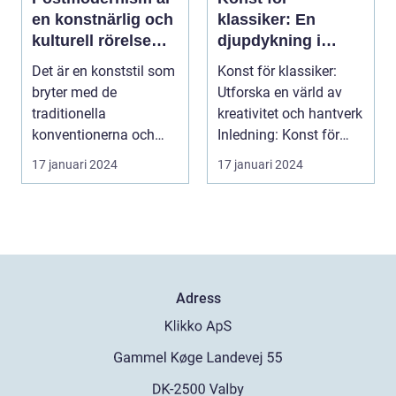
en konstnärlig och
klassiker: En
kulturell rörelse
djupdykning i
som började ta
ämnet
Det är en konststil som
Konst för klassiker:
form under 1960-
bryter med de
Utforska en värld av
talet och fortsatte
traditionella
kreativitet och hantverk
att växa i
konventionerna och
Inledning: Konst för
popularitet under
utmanar den
klassiker ä...
17 januari 2024
17 januari 2024
de kommande
etablerade normen...
årtiondena
Adress