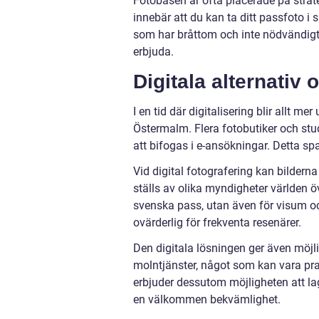
Fotobåsen är ofta placerade på strateg
innebär att du kan ta ditt passfoto i
som har bråttom och inte nödvändigt
erbjuda.
Digitala alternativ
I en tid där digitalisering blir allt me
Östermalm. Flera fotobutiker och studi
att bifogas i e-ansökningar. Detta sp
Vid digital fotografering kan bildern
ställs av olika myndigheter världen öv
svenska pass, utan även för visum o
ovärderlig för frekventa resenärer.
Den digitala lösningen ger även möjli
molntjänster, något som kan vara prak
erbjuder dessutom möjligheten att lag
en välkommen bekvämlighet.