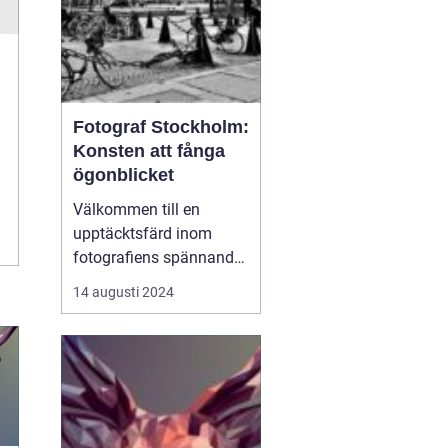
Fotograf Stockholm:
Konsten att fånga
ögonblicket
Välkommen till en
upptäcktsfärd inom
fotografiens spännande
värld, där ljuset,
14 augusti 2024
ögonblicket och staden
Stockholm
sammanflätas i
hantverksmässig
skönhet. I Sveriges
huvudstad, med dess