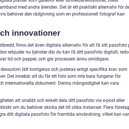
iska platser som gallerior eller tunnelbanestationer, vilket
 samband med andra ärenden. Det är ett praktiskt alternativ för d
vis behöver den rådgivning som en professionell fotograf kan
 och innovationer
r utbredd, finns det även digitala alternativ för att få sitt passfoto
or erbjuder nu tjänster där du kan få ditt passfoto digitalt, redo
arar tid och papper, och gör processen ännu smidigare.
a dessutom lätt korrigeras och justeras enligt specifika krav som
er. Det innebär att du får ett foto som inte bara fungerar för
ch internationella dokument. Denna mångsidighet kan vara
gheten att snabbt och enkelt dela ditt passfoto via e-post eller
tiskt om du behöver skicka det till olika instanser. Flera företa
ra ditt digitala passfoto för framtida användning, vilket kan va