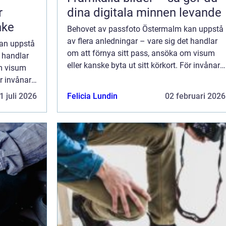
r
dina digitala minnen levande
nke
Behovet av passfoto Östermalm kan uppstå
av flera anledningar – vare sig det handlar
an uppstå
om att förnya sitt pass, ansöka om visum
t handlar
eller kanske byta ut sitt körkort. För invånare
om visum
och besökare i Östermal...
ör invånare
1 juli 2026
Felicia Lundin
02 februari 2026