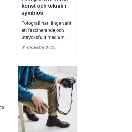
konst och teknik i
symbios
Fotografi har länge varit
ett fascinerande och
uttrycksfullt medium,
med förmågan att fånga
01 december 2025
både verklighet och
fantasi. I hjärtat av
denna konstform finns
fotografen, den kreativa
individen som använder
ljus och...
ce