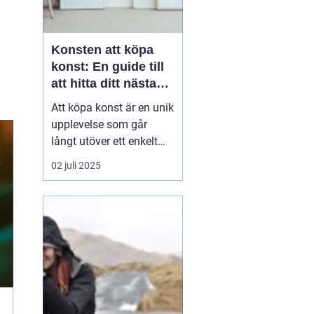
Konsten att köpa
konst: En guide till
att hitta ditt nästa
mästerverk
Att köpa konst är en unik
upplevelse som går
långt utöver ett enkelt
köpbeslut. Det handlar
02 juli 2025
om att sätta en personlig
prägel på sina
omgivningar, stödja
konstnärers arbete, och
inte minst om a...