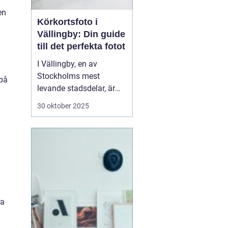
en
Körkortsfoto i
Vällingby: Din guide
till det perfekta fotot
I Vällingby, en av
Stockholms mest
 på
levande stadsdelar, är
det viktigt för många att
30 oktober 2025
snabbt och enkelt kunna
ordna ett körkortsfoto.
Ett körkort är mer än
bara en identifikation;
det är en frihetens och
sj...
g
ra