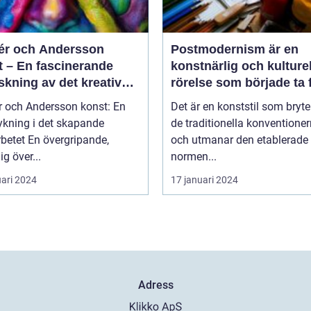
r och Andersson
Postmodernism är en
t – En fascinerande
konstnärlig och kulturel
skning av det kreativa
rörelse som började ta
rbetet
under 1960-talet och
 och Andersson konst: En
Det är en konststil som bryt
fortsatte att växa i
ykning i det skapande
de traditionella konventione
popularitet under de
övergripande,
och utmanar den etablerade
kommande årtiondena
ig över...
normen...
uari 2024
17 januari 2024
Adress