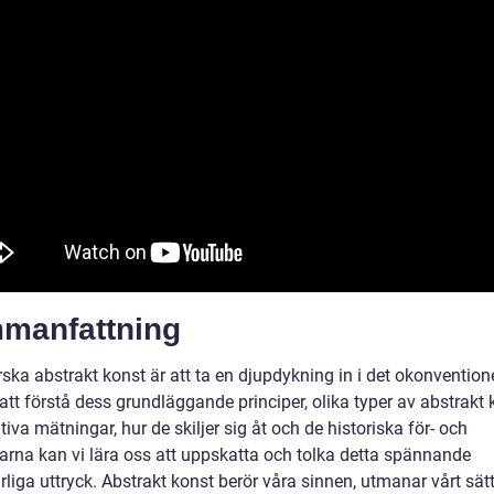
manfattning
rska abstrakt konst är att ta en djupdykning in i det okonventione
tt förstå dess grundläggande principer, olika typer av abstrakt 
tiva mätningar, hur de skiljer sig åt och de historiska för- och
arna kan vi lära oss att uppskatta och tolka detta spännande
liga uttryck. Abstrakt konst berör våra sinnen, utmanar vårt sätt