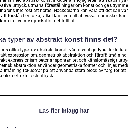
elarna med abstrakt konst inkluderar möjligheten att skapa nya
vativa uttryck, utmana föreställningar om konst och ge utrymme
tnärens inre röst att höras. Nackdelarna kan vara att det kan va
 att förstå eller tolka, vilket kan leda till att vissa människor kän
tanför eller inte uppskattar det fullt ut.
ka typer av abstrakt konst finns det?
inns olika typer av abstrakt konst. Några vanliga typer inkludera
rakt expressionism, geometrisk abstraktion och färgfältmålning.
rakt expressionism betonar spontanitet och känslomässigt uttry
etrisk abstraktion använder geometriska former och linjer, med
ältmålning fokuserar på att använda stora block av färg för att
 olika effekter och uttryck.
Läs fler inlägg här