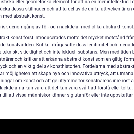
stiska eller geometriska element för att nå en mer intellektuell e
äcka dessa skillnader och att ta del av de unika uttrycken är en 
 med abstrakt konst.
orisk genomgång av för- och nackdelar med olika abstrakt konst
trakt konst först introducerades mötte det mycket motstånd frå
de konstvärlden. Kritiker ifrågasatte dess legitimitet och menade
 tekniskt skicklighet och intellektuell substans. Men med tiden 
stnärer och kritiker att erkänna abstrakt konst som en giltig for
ryck och en viktig del av konsthistorien. Fördelarna med abstrak
rar möjligheten att skapa nya och innovativa uttryck, att utmana
llningar om konst och att ge utrymme för konstnärens inre röst a
ackdelarna kan vara att det kan vara svårt att förstå eller tolka, 
 till att vissa människor känner sig utanför eller inte uppskattar 