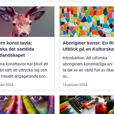
rn konst tavla:
Aboriginer konst: En Ri
rska det samtida
Utblick på en Kulturska
tlandskapet
Introduktion: Att utforska
a konsttavlor har blivit ett
aboriginers konstnärliga arv 
rt sätt att uttrycka sig och
ta del av en värld full av ri
visuellt engagerande kon...
oc...
uari 2024
18 januari 2024