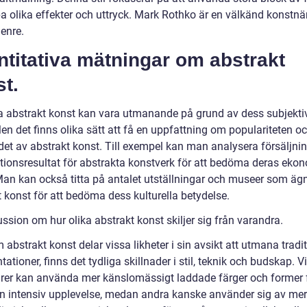
pa olika effekter och uttryck. Mark Rothko är en välkänd konstn
enre.
titativa mätningar om abstrakt
t.
a abstrakt konst kan vara utmanande på grund av dess subjekti
en det finns olika sätt att få en uppfattning om populariteten o
ndet av abstrakt konst. Till exempel kan man analysera försäljni
tionsresultat för abstrakta konstverk för att bedöma deras eko
Man kan också titta på antalet utställningar och museer som äg
 konst för att bedöma dess kulturella betydelse.
ssion om hur olika abstrakt konst skiljer sig från varandra.
abstrakt konst delar vissa likheter i sin avsikt att utmana tradit
tationer, finns det tydliga skillnader i stil, teknik och budskap. V
rer kan använda mer känslomässigt laddade färger och former f
n intensiv upplevelse, medan andra kanske använder sig av mer