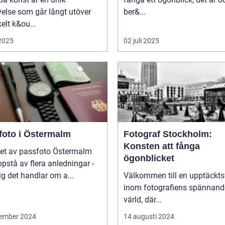
else som går långt utöver
ber&...
kelt k&ou...
 2025
02 juli 2025
foto i Östermalm
Fotograf Stockholm:
Konsten att fånga
et av passfoto Östermalm
ögonblicket
pstå av flera anledningar -
ig det handlar om a...
Välkommen till en upptäckts
inom fotografiens spännand
värld, där...
ember 2024
14 augusti 2024