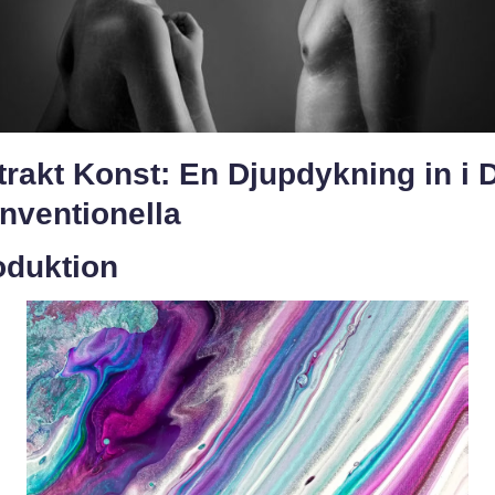
rakt Konst: En Djupdykning in i 
nventionella
oduktion