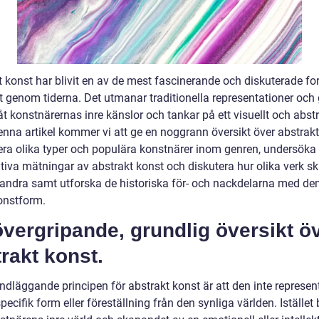
t konst har blivit en av de mest fascinerande och diskuterade f
t genom tiderna. Det utmanar traditionella representationer och 
åt konstnärernas inre känslor och tankar på ett visuellt och abst
denna artikel kommer vi att ge en noggrann översikt över abstrakt
era olika typer och populära konstnärer inom genren, undersöka
tiva mätningar av abstrakt konst och diskutera hur olika verk ski
randra samt utforska de historiska för- och nackdelarna med de
onstform.
vergripande, grundlig översikt ö
rakt konst.
ndläggande principen för abstrakt konst är att den inte represen
ecifik form eller föreställning från den synliga världen. Istället