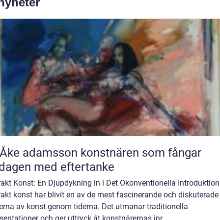
 nyheter
 adamsson konstnären som fångar
dagen med eftertanke
akt Konst: En Djupdykning in i Det Okonventionella Introduktion
akt konst har blivit en av de mest fascinerande och diskuterade
erna av konst genom tiderna. Det utmanar traditionella
sentationer och ger uttryck åt konstnärernas inr...