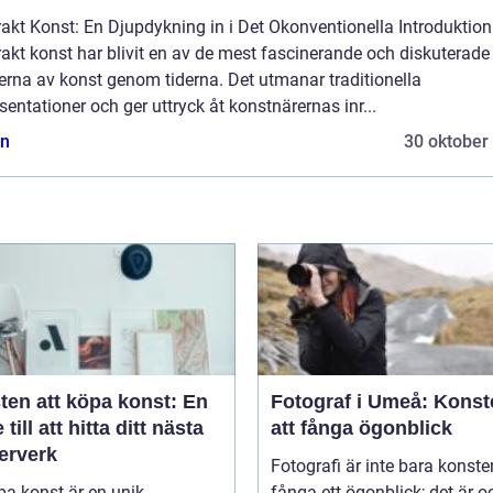
akt Konst: En Djupdykning in i Det Okonventionella Introduktion
akt konst har blivit en av de mest fascinerande och diskuterade
erna av konst genom tiderna. Det utmanar traditionella
sentationer och ger uttryck åt konstnärernas inr...
n
30 oktober
ten att köpa konst: En
Fotograf i Umeå: Konst
 till att hitta ditt nästa
att fånga ögonblick
erverk
Fotografi är inte bara konste
pa konst är en unik
fånga ett ögonblick; det är 