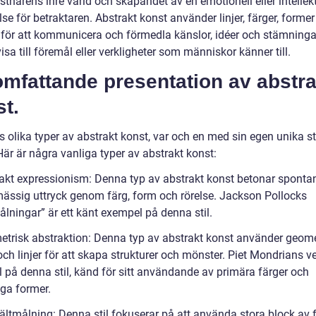
tnärens inre värld och skapandet av en emotionell eller intellekt
se för betraktaren. Abstrakt konst använder linjer, färger, forme
r för att kommunicera och förmedla känslor, idéer och stämninga
isa till föremål eller verkligheter som människor känner till.
mfattande presentation av abstra
t.
s olika typer av abstrakt konst, var och en med sin egen unika st
Här är några vanliga typer av abstrakt konst:
rakt expressionism: Denna typ av abstrakt konst betonar spontan
ässig uttryck genom färg, form och rörelse. Jackson Pollocks
lningar” är ett känt exempel på denna stil.
etrisk abstraktion: Denna typ av abstrakt konst använder geom
ch linjer för att skapa strukturer och mönster. Piet Mondrians ve
 på denna stil, känd för sitt användande av primära färger och
iga former.
ältmålning: Denna stil fokuserar på att använda stora block av f