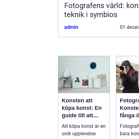
Fotografens värld: kon
teknik i symbios
admin
01 dece
Konsten att
Fotogr
köpa konst: En
Konste
guide till att
fånga 
hitta ditt nästa
Att köpa konst är en
Fotografi
mästerverk
unik upplevelse
bara kon