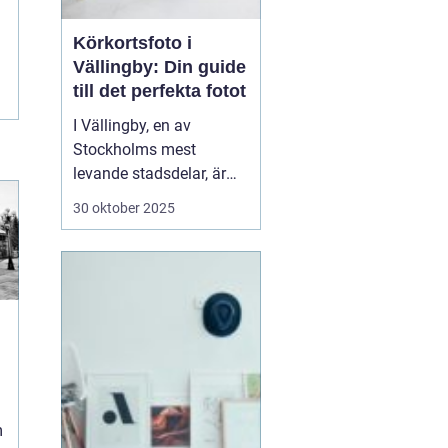
Körkortsfoto i
Vällingby: Din guide
till det perfekta fotot
I Vällingby, en av
Stockholms mest
levande stadsdelar, är
det viktigt för många att
30 oktober 2025
snabbt och enkelt kunna
ordna ett körkortsfoto.
Ett körkort är mer än
bara en identifikation;
det är en frihetens och
sj...
m