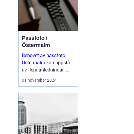
Passfoto i
Östermalm
Behovet av passfoto
Östermalm
kan uppstå
av flera anledningar -
vare sig det handlar om
01 november 2024
att förnya sitt pass,
ansöka om visum eller
kanske byta ut sitt k&...