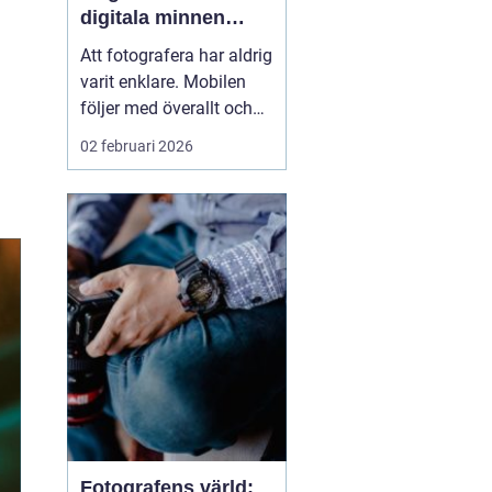
digitala minnen
levande
Att fotografera har aldrig
varit enklare. Mobilen
följer med överallt och
bildflödet svämmar över.
02 februari 2026
Men vad händer med
alla foton som bara
stannar i telefonen eller i
molnet? När man väljer
att framkalla bilder ...
Fotografens värld: