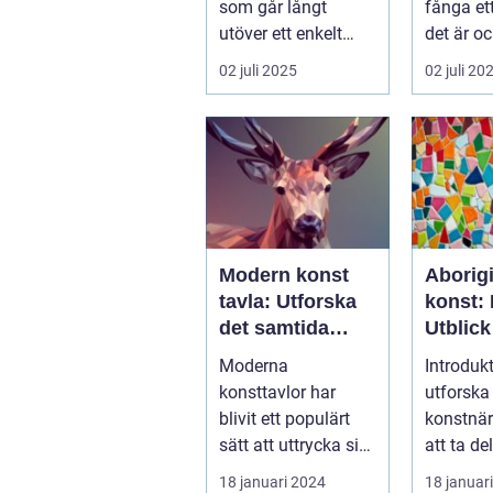
som går långt
fånga et
utöver ett enkelt
det är oc
k&ou...
02 juli 2025
02 juli 20
Modern konst
Aborig
tavla: Utforska
konst: 
det samtida
Utblick
konstlandskapet
Kulturs
Moderna
Introdukt
konsttavlor har
utforska
blivit ett populärt
konstnär
sätt att uttrycka sig
att ta de
och skapa visuellt
full av r
18 januari 2024
18 januar