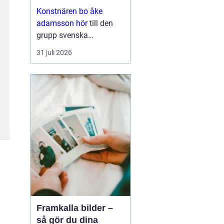
med eftertanke
Konstnären bo åke
adamsson hör
till den
grupp svenska
bildskapare som i
31 juli 2026
tysthet byggt upp en
trogen publik. Hans verk
dyker ofta upp i
sammanhang där
samlaren söker något
mer än ett dekorativt
motiv en känsla ...
Framkalla bilder –
så gör du dina