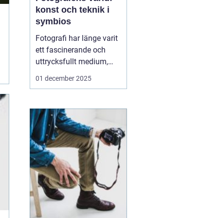
konst och teknik i
symbios
Fotografi har länge varit
ett fascinerande och
uttrycksfullt medium,
med förmågan att fånga
01 december 2025
både verklighet och
fantasi. I hjärtat av
denna konstform finns
fotografen, den kreativa
individen som använder
ljus och...