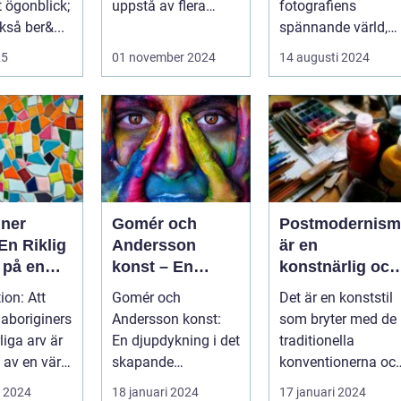
t ögonblick;
uppstå av flera
fotografiens
kså ber&...
anledningar - vare
spännande värld,
sig det handlar om
där...
25
01 november 2024
14 augusti 2024
a...
iner
Gomér och
Postmodernism
En Riklig
Andersson
är en
 på en
konst – En
konstnärlig och
katt
fascinerande
kulturell rörelse
ion: Att
Gomér och
Det är en konststil
utforskning av
som började ta
 aboriginers
Andersson konst:
som bryter med de
det kreativa
form under
liga arv är
En djupdykning i det
traditionella
samarbetet
1960-talet och
l av en värld
skapande
konventionerna oc
fortsatte att
ikedom oc...
samarbetet En
utmanar den
i 2024
18 januari 2024
17 januari 2024
växa i