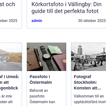
st och
Körkortsfoto i Vällingby: Din
guide till det perfekta fotot
mber 2025
admin
30 oktober 2025
af i Umeå:
Passfoto i
Fotograf
n att
Östermalm
Stockholm:
ögonblick
Konsten att
Behovet av
fånga
 är inte
passfoto
Välkommen till en
ögonblicket
sten att
Östermalm kan
upptäcktsfärd ino