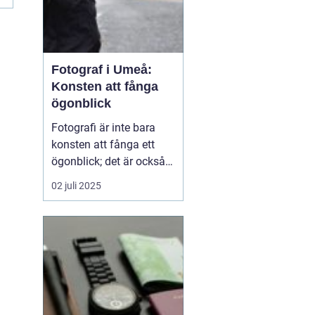
Fotograf i Umeå:
Konsten att fånga
ögonblick
Fotografi är inte bara
konsten att fånga ett
ögonblick; det är också
berättelsen som vi sakta
02 juli 2025
men säkert låter
utvecklas genom bilder. I
Umeå, en pulserande
stad i norra Sverige,
bidrar fotografer till...