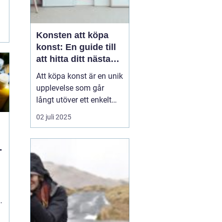
Konsten att köpa
konst: En guide till
att hitta ditt nästa
mästerverk
Att köpa konst är en unik
upplevelse som går
långt utöver ett enkelt
köpbeslut. Det handlar
02 juli 2025
om att sätta en personlig
prägel på sina
omgivningar, stödja
konstnärers arbete, och
inte minst om a...
h