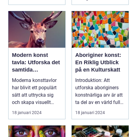
Modern konst
Aboriginer konst:
tavla: Utforska det
En Riklig Utblick
samtida
på en Kulturskatt
konstlandskapet
Moderna konsttavlor
Introduktion: Att
har blivit ett populärt
utforska aboriginers
sätt att uttrycka sig
konstnärliga arv är att
och skapa visuellt
ta del av en värld full
engagerande kon...
av rikedom oc...
18 januari 2024
18 januari 2024