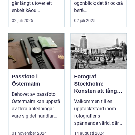
går långt utöver ett
ögonblick; det är också
enkelt k&ou...
ber&...
02 juli 2025
02 juli 2025
Passfoto i
Fotograf
Östermalm
Stockholm:
Konsten att fånga
Behovet av passfoto
ögonblicket
Östermalm kan uppstå
Välkommen till en
av flera anledningar -
upptäcktsfärd inom
vare sig det handlar
fotografiens
om a...
spännande värld, där...
01 november 2024
14 augusti 2024