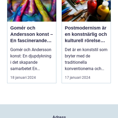
Gomér och
Postmodernism är
Andersson konst –
en konstnärlig och
En fascinerande
kulturell rörelse
utforskning av det
som började ta
Gomér och Andersson
Det är en konststil som
kreativa
form under 1960-
konst: En djupdykning
bryter med de
samarbetet
talet och fortsatte
i det skapande
traditionella
att växa i
samarbetet En
konventionerna och
popularitet under
övergripande, grundlig
utmanar den
18 januari 2024
17 januari 2024
de kommande
över...
etablerade normen...
årtiondena
Adress