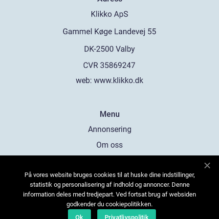
web:
www.klikko.dk
Menu
Annonsering
Om oss
Cookies
På vores website bruges cookies til at huske dine indstillinger,
Kontakta oss
statistik og personalisering af indhold og annoncer. Denne
Sitemap
information deles med tredjepart. Ved fortsat brug af websiden
godkender du cookiepolitikken.
Ok
Privatlivspolitik