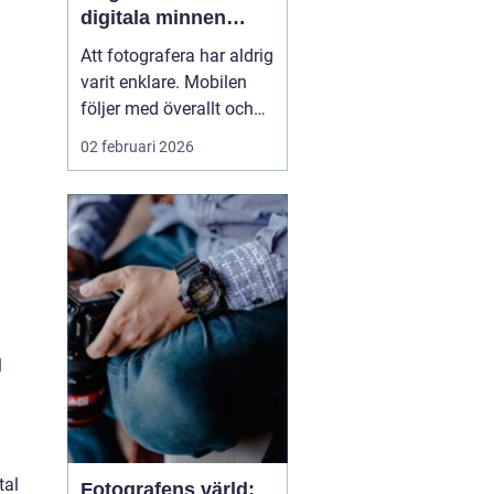
digitala minnen
levande
Att fotografera har aldrig
varit enklare. Mobilen
följer med överallt och
bildflödet svämmar över.
02 februari 2026
Men vad händer med
alla foton som bara
stannar i telefonen eller i
molnet? När man väljer
att framkalla bilder ...
l
tal
Fotografens värld: