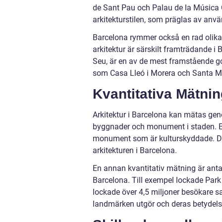
de Sant Pau och Palau de la Música
arkitekturstilen, som präglas av anv
Barcelona rymmer också en rad olika a
arkitektur är särskilt framträdande i 
Seu, är en av de mest framstående g
som Casa Lleó i Morera och Santa Mar
Kvantitativa Mätnin
Arkitektur i Barcelona kan mätas geno
byggnader och monument i staden. En
monument som är kulturskyddade. Detta
arkitekturen i Barcelona.
En annan kvantitativ mätning är antal
Barcelona. Till exempel lockade Par
lockade över 4,5 miljoner besökare s
landmärken utgör och deras betydelse