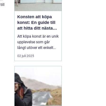
ill
Konsten att köpa
konst: En guide till
att hitta ditt nästa
mästerverk
Att köpa konst är en unik
upplevelse som går
långt utöver ett enkelt
köpbeslut. Det handlar
02 juli 2025
om att sätta en personlig
prägel på sina
omgivningar, stödja
konstnärers arbete, och
inte minst om a...