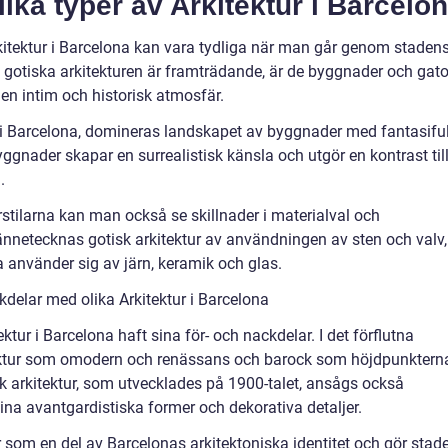
lika typer av Arkitektur i Barcelo
rkitektur i Barcelona kan vara tydliga när man går genom staden
den gotiska arkitekturen är framträdande, är de byggnader och gato
en intim och historisk atmosfär.
 i Barcelona, domineras landskapet av byggnader med fantasifu
gnader skapar en surrealistisk känsla och utgör en kontrast til
.
stilarna kan man också se skillnader i materialval och
kännetecknas gotisk arkitektur av användningen av sten och valv,
använder sig av järn, keramik och glas.
delar med olika Arkitektur i Barcelona
tektur i Barcelona haft sina för- och nackdelar. I det förflutna
ektur som omodern och renässans och barock som höjdpunktern
sk arkitektur, som utvecklades på 1900-talet, ansågs också
 sina avantgardistiska former och dekorativa detaljer.
r som en del av Barcelonas arkitektoniska identitet och gör stad