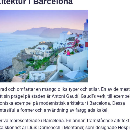
itektur i Barcelona
erad och omfattar en mängd olika typer och stilar. En av de mest
 sin prägel på staden är Antoni Gaudí. Gaudí’s verk, till exempe
koniska exempel på modernistisk arkitektur i Barcelona. Dessa
tasifulla former och användning av färgglada kakel.
er välrepresenterade i Barcelona. En annan framstående arkitekt
iska skönhet är Lluís Domènech i Montaner, som designade Hospi