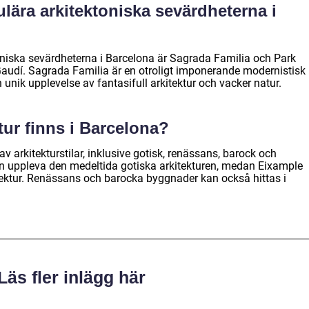
ulära arkitektoniska sevärdheterna i
niska sevärdheterna i Barcelona är Sagrada Familia och Park
audí. Sagrada Familia är en otroligt imponerande modernistisk
 unik upplevelse av fantasifull arkitektur och vacker natur.
ktur finns i Barcelona?
 arkitekturstilar, inklusive gotisk, renässans, barock och
an uppleva den medeltida gotiska arkitekturen, medan Eixample
itektur. Renässans och barocka byggnader kan också hittas i
Läs fler inlägg här