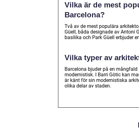
Vilka är de mest pop
Barcelona?
Två av de mest populära arkitekto
Güell, båda designade av Antoni G
basilika och Park Güell erbjuder en
Vilka typer av arkite
Barcelona bjuder på en mångfald av
modernistisk. I Barri Gòtic kan m
är känt för sin modernistiska ark
olika delar av staden.