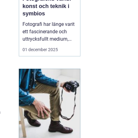
konst och teknik i
symbios
Fotografi har länge varit
ett fascinerande och
uttrycksfullt medium,
med förmågan att fånga
01 december 2025
både verklighet och
fantasi. I hjärtat av
denna konstform finns
fotografen, den kreativa
individen som använder
ljus och...
i
a