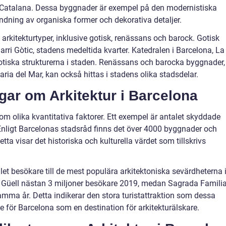
 Catalana. Dessa byggnader är exempel på den modernistiska
ändning av organiska former och dekorativa detaljer.
rkitekturtyper, inklusive gotisk, renässans och barock. Gotisk
Barri Gòtic, stadens medeltida kvarter. Katedralen i Barcelona, La
otiska strukturerna i staden. Renässans och barocka byggnader,
ia del Mar, kan också hittas i stadens olika stadsdelar.
gar om Arkitektur i Barcelona
m olika kvantitativa faktorer. Ett exempel är antalet skyddade
ligt Barcelonas stadsråd finns det över 4000 byggnader och
 visar det historiska och kulturella värdet som tillskrivs
et besökare till de mest populära arkitektoniska sevärdheterna 
k Güell nästan 3 miljoner besökare 2019, medan Sagrada Famili
amma år. Detta indikerar den stora turistattraktion som dessa
 för Barcelona som en destination för arkitekturälskare.