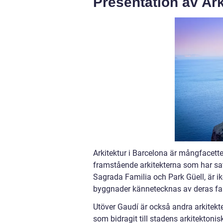
Presentation av Ark
Arkitektur i Barcelona är mångfacett
framstående arkitekterna som har satt
Sagrada Familia och Park Güell, är i
byggnader kännetecknas av deras fan
Utöver Gaudí är också andra arkitekt
som bidragit till stadens arkitekton