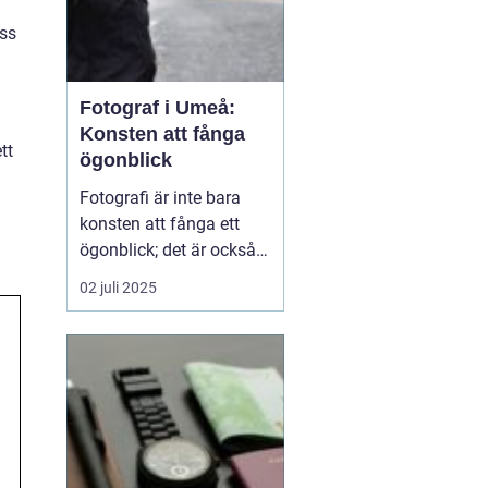
ess
Fotograf i Umeå:
Konsten att fånga
tt
ögonblick
Fotografi är inte bara
konsten att fånga ett
ögonblick; det är också
berättelsen som vi sakta
02 juli 2025
men säkert låter
utvecklas genom bilder. I
Umeå, en pulserande
stad i norra Sverige,
bidrar fotografer till...