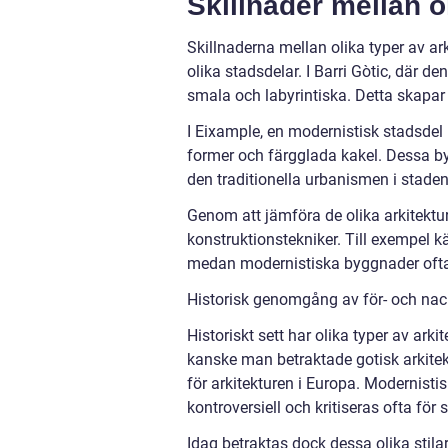
Skillnader mellan o
Skillnaderna mellan olika typer av a
olika stadsdelar. I Barri Gòtic, där 
smala och labyrintiska. Detta skapar 
I Eixample, en modernistisk stadsdel
former och färgglada kakel. Dessa byg
den traditionella urbanismen i staden
Genom att jämföra de olika arkitektur
konstruktionstekniker. Till exempel 
medan modernistiska byggnader ofta 
Historisk genomgång av för- och nack
Historiskt sett har olika typer av arki
kanske man betraktade gotisk arkit
för arkitekturen i Europa. Modernisti
kontroversiell och kritiseras ofta för
Idag betraktas dock dessa olika stila