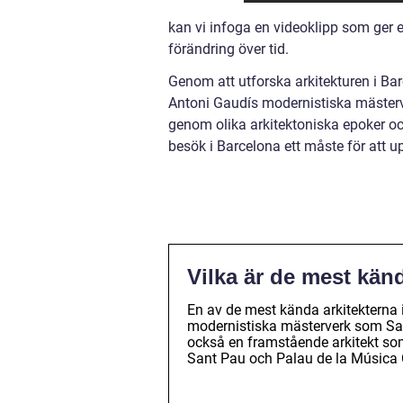
kan vi infoga en videoklipp som ger e
förändring över tid.
Genom att utforska arkitekturen i Ba
Antoni Gaudís modernistiska mästerver
genom olika arkitektoniska epoker och 
besök i Barcelona ett måste för att 
Vilka är de mest kän
En av de mest kända arkitekterna 
modernistiska mästerverk som Sag
också en framstående arkitekt so
Sant Pau och Palau de la Música 