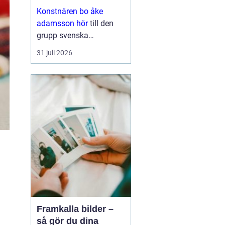
med eftertanke
Konstnären bo åke
adamsson hör
till den
grupp svenska
bildskapare som i
31 juli 2026
tysthet byggt upp en
trogen publik. Hans verk
dyker ofta upp i
sammanhang där
samlaren söker något
mer än ett dekorativt
motiv en känsla ...
Framkalla bilder –
så gör du dina