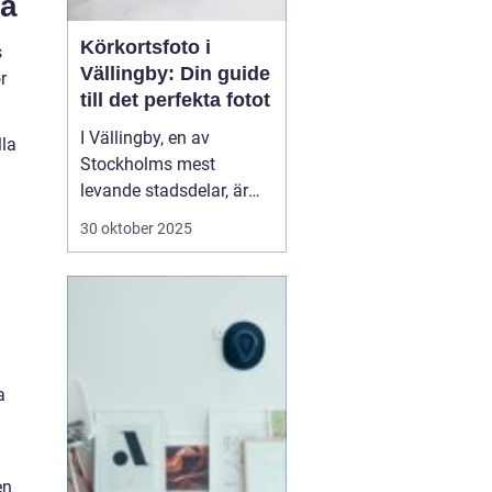
na
Körkortsfoto i
s
Vällingby: Din guide
r
till det perfekta fotot
I Vällingby, en av
lla
Stockholms mest
l
levande stadsdelar, är
det viktigt för många att
30 oktober 2025
snabbt och enkelt kunna
ordna ett körkortsfoto.
Ett körkort är mer än
bara en identifikation;
det är en frihetens och
sj...
a
en