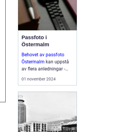
Passfoto i
Östermalm
Behovet av passfoto
Östermalm
kan uppstå
av flera anledningar -
vare sig det handlar om
01 november 2024
att förnya sitt pass,
ansöka om visum eller
kanske byta ut sitt k&...