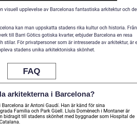
n visuell upplevelse av Barcelonas fantastiska arkitektur och d
rcelona kan man uppskatta stadens rika kultur och historia. Från
k till Barri Gòtics gotiska kvarter, erbjuder Barcelona en resa
stilar. För privatpersoner som är intresserade av arkitektur, är e
uppleva stadens unika arkitektoniska skönhet.
FAQ
da arkitekterna i Barcelona?
i Barcelona är Antoni Gaudí. Han är känd för sina
rada Familia och Park Güell. Lluís Domènech i Montaner är
m bidragit till stadens skönhet med byggnader som Hospital de
Catalana.