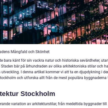
 Stadens Mångfald och Skönhet
e bara känt för sin vackra natur och historiska sevärdheter, uta
 Staden bär på århundraden av olika arkitektoniska stilar och ha
utveckling. I denna artikel kommer vi att ta en djupdykning i de
Stockholm och utforska allt från de mest populära byggnaderna t
itektur Stockholm
de variation av arkitekturstilar, från medeltida byggnader till