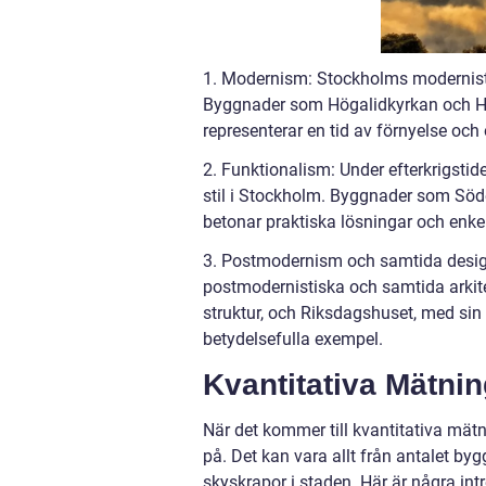
1. Modernism: Stockholms modernistis
Byggnader som Högalidkyrkan och Hö
representerar en tid av förnyelse och
2. Funktionalism: Under efterkrigst
stil i Stockholm. Byggnader som Söd
betonar praktiska lösningar och enkel
3. Postmodernism och samtida desig
postmodernistiska och samtida arkite
struktur, och Riksdagshuset, med sin
betydelsefulla exempel.
Kvantitativa Mätni
När det kommer till kvantitativa mätni
på. Det kan vara allt från antalet byg
skyskrapor i staden. Här är några int