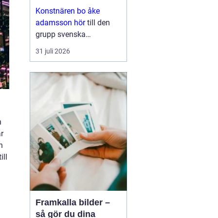
med eftertanke
Konstnären bo åke
adamsson hör
till den
grupp svenska
bildskapare som i
31 juli 2026
tysthet byggt upp en
trogen publik. Hans verk
dyker ofta upp i
sammanhang där
samlaren söker något
mer än ett dekorativt
n
motiv en känsla ...
r
n
ill
Framkalla bilder –
så gör du dina