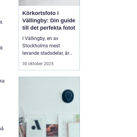
Körkortsfoto i
Vällingby: Din guide
t.
till det perfekta fotot
I Vällingby, en av
Stockholms mest
sk
levande stadsdelar, är
det viktigt för många att
30 oktober 2025
snabbt och enkelt kunna
ordna ett körkortsfoto.
ika
Ett körkort är mer än
bara en identifikation;
det är en frihetens och
sj...
på