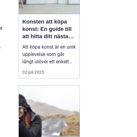
Konsten att köpa
et
konst: En guide till
att hitta ditt nästa
mästerverk
a
Att köpa konst är en unik
upplevelse som går
långt utöver ett enkelt
köpbeslut. Det handlar
02 juli 2025
om att sätta en personlig
prägel på sina
omgivningar, stödja
konstnärers arbete, och
inte minst om a...