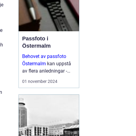
je
te
Passfoto i
ch
Östermalm
Behovet av passfoto
Östermalm
kan uppstå
av flera anledningar -
vare sig det handlar om
01 november 2024
att förnya sitt pass,
en
ansöka om visum eller
kanske byta ut sitt k&...