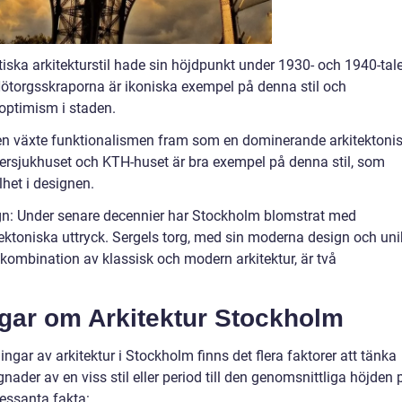
ka arkitekturstil hade sin höjdpunkt under 1930- och 1940-tale
torgsskraporna är ikoniska exempel på denna stil och
 optimism i staden.
iden växte funktionalismen fram som en dominerande arkitektoni
ersjukhuset och KTH-huset är bra exempel på denna stil, som
het i designen.
n: Under senare decennier har Stockholm blomstrat med
ktoniska uttryck. Sergels torg, med sin moderna design och un
 kombination av klassisk och modern arkitektur, är två
ngar om Arkitektur Stockholm
ngar av arkitektur i Stockholm finns det flera faktorer att tänka
gnader av en viss stil eller period till den genomsnittliga höjden 
ressanta fakta: