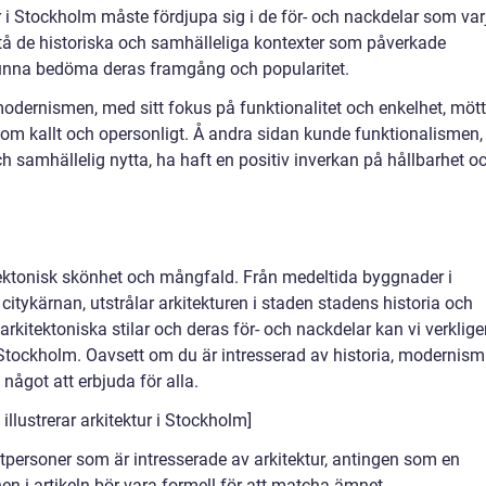
 i Stockholm måste fördjupa sig i de för- och nackdelar som var
örstå de historiska och samhälleliga kontexter som påverkade
 kunna bedöma deras framgång och popularitet.
odernismen, med sitt fokus på funktionalitet och enkelhet, möt
 som kallt och opersonligt. Å andra sidan kunde funktionalismen,
ch samhällelig nytta, ha haft en positiv inverkan på hållbarhet o
tektonisk skönhet och mångfald. Från medeltida byggnader i
citykärnan, utstrålar arkitekturen i staden stadens historia och
arkitektoniska stilar och deras för- och nackdelar kan vi verklig
 Stockholm. Oavsett om du är intresserad av historia, modernism
 något att erbjuda för alla.
illustrerar arkitektur i Stockholm]
atpersoner som är intresserade av arkitektur, antingen som en
en i artikeln bör vara formell för att matcha ämnet.