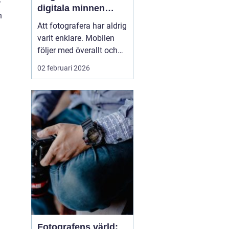
r
digitala minnen
h
levande
Att fotografera har aldrig
varit enklare. Mobilen
följer med överallt och
bildflödet svämmar över.
02 februari 2026
Men vad händer med
alla foton som bara
stannar i telefonen eller i
molnet? När man väljer
att framkalla bilder ...
Fotografens värld: