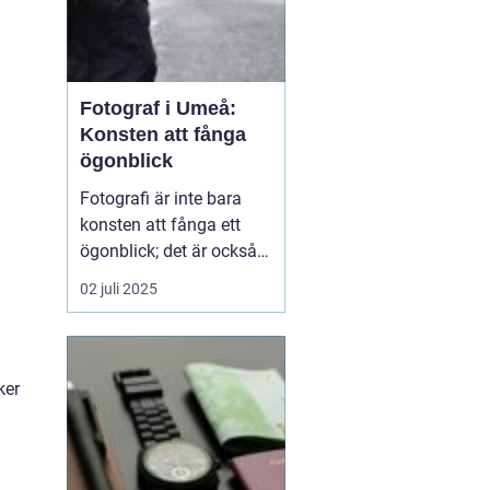
Fotograf i Umeå:
Konsten att fånga
ögonblick
Fotografi är inte bara
konsten att fånga ett
ögonblick; det är också
berättelsen som vi sakta
02 juli 2025
men säkert låter
utvecklas genom bilder. I
Umeå, en pulserande
stad i norra Sverige,
ker
bidrar fotografer till...