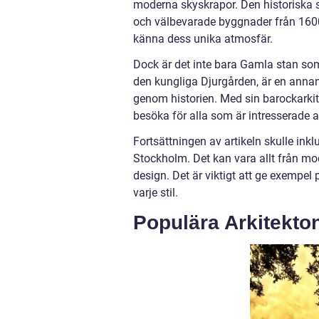
moderna skyskrapor. Den historiska s
och välbevarade byggnader från 1600
känna dess unika atmosfär.
Dock är det inte bara Gamla stan som 
den kungliga Djurgården, är en ann
genom historien. Med sin barockarkite
besöka för alla som är intresserade av
Fortsättningen av artikeln skulle inkl
Stockholm. Det kan vara allt från m
design. Det är viktigt att ge exempe
varje stil.
Populära Arkitekton