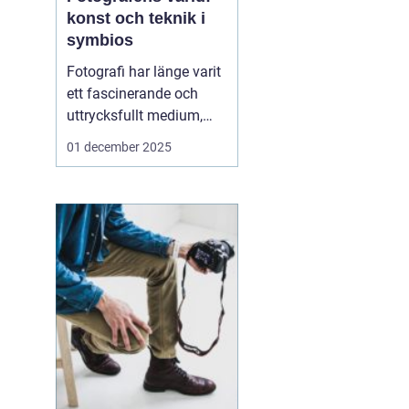
konst och teknik i
symbios
Fotografi har länge varit
ett fascinerande och
uttrycksfullt medium,
med förmågan att fånga
01 december 2025
både verklighet och
fantasi. I hjärtat av
denna konstform finns
fotografen, den kreativa
individen som använder
ljus och...