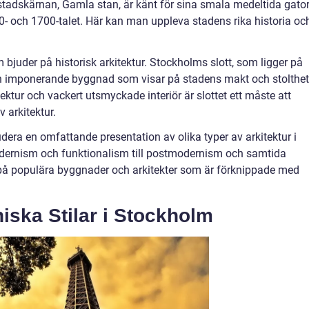
tadskärnan, Gamla stan, är känt för sina smala medeltida gato
- och 1700-talet. Här kan man uppleva stadens rika historia oc
bjuder på historisk arkitektur. Stockholms slott, som ligger på
an imponerande byggnad som visar på stadens makt och stolthet
ktur och vackert utsmyckade interiör är slottet ett måste att
 arkitektur.
udera en omfattande presentation av olika typer av arkitektur i
odernism och funktionalism till postmodernism och samtida
l på populära byggnader och arkitekter som är förknippade med
iska Stilar i Stockholm