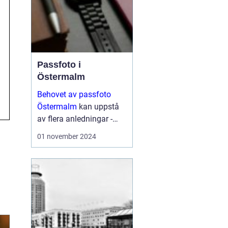
Passfoto i
Östermalm
Behovet av passfoto
Östermalm
kan uppstå
av flera anledningar -
vare sig det handlar om
01 november 2024
att förnya sitt pass,
ansöka om visum eller
kanske byta ut sitt k&...