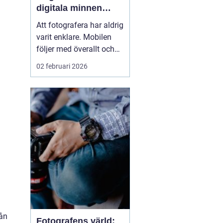
digitala minnen
levande
Att fotografera har aldrig
varit enklare. Mobilen
följer med överallt och
bildflödet svämmar över.
02 februari 2026
Men vad händer med
alla foton som bara
stannar i telefonen eller i
molnet? När man väljer
att framkalla bilder ...
rån
Fotografens värld: