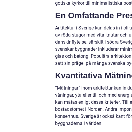
gotiska kyrkor till minimalistiska bo
En Omfattande Prese
Arkitektur i Sverige kan delas in i oli
av röda stugor med vita knutar och u
danskinflytelse, särskilt i södra Sv
svenskar byggnader inkluderar minim
glas och betong. Populära arkitekton
satt sin prägel på många svenska by
Kvantitativa Mätnin
”Mätningar” inom arkitektur kan inklu
våningar, yta eller till och med energ
kan mätas enligt dessa kriterier. Ti
bostadstornet i Norden. Andra impo
konserthus. Sverige är också känt för
byggnaderna i världen.