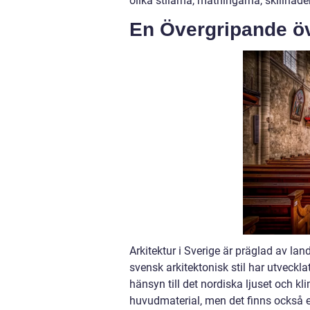
olika stilarna, mätningarna, skillnad
En Övergripande öve
Arkitektur i Sverige är präglad av la
svensk arkitektonisk stil har utveckla
hänsyn till det nordiska ljuset och k
huvudmaterial, men det finns också e