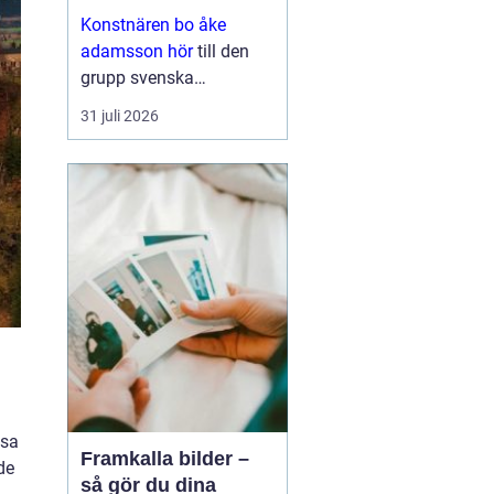
med eftertanke
Konstnären bo åke
adamsson hör
till den
grupp svenska
bildskapare som i
31 juli 2026
tysthet byggt upp en
trogen publik. Hans verk
dyker ofta upp i
sammanhang där
samlaren söker något
mer än ett dekorativt
motiv en känsla ...
h
esa
Framkalla bilder –
de
så gör du dina