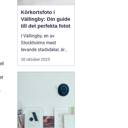
Körkortsfoto i
Vällingby: Din guide
till det perfekta fotot
I Vällingby, en av
Stockholms mest
levande stadsdelar, är
det viktigt för många att
30 oktober 2025
snabbt och enkelt kunna
ell
ordna ett körkortsfoto.
Ett körkort är mer än
et
bara en identifikation;
det är en frihetens och
e
sj...