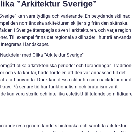
lika ”Arkitektur Sverige”
 Sverige” kan vara tydliga och varierande. En betydande skillnad
exempel den norrländska arkitekturen skiljer sig från den skånska.
lden i Sverige återspeglas även i arkitekturen, och varje region
oner. Till exempel finns det regionala skillnader i hur trä används
 integreras i landskapet.
Nackdelar med Olika ”Arkitektur Sverige”
omgått olika arkitektoniska perioder och förändringar. Tradition
or och vita knutar, hade fördelen att den var anpassad till det
lätta att använda. Dock kan dessa stilar ha sina nackdelar när d
krav. På senare tid har funktionalism och brutalism varit
de kan vara sterila och inte lika estetiskt tilltalande som tidigar
inerande resa genom landets historiska och samtida arkitektur.