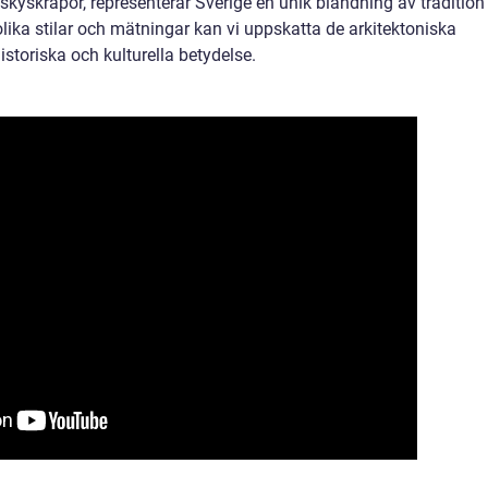
 skyskrapor, representerar Sverige en unik blandning av tradition
lika stilar och mätningar kan vi uppskatta de arkitektoniska
istoriska och kulturella betydelse.