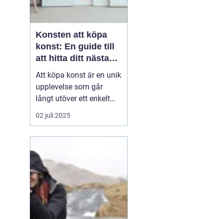
Konsten att köpa
konst: En guide till
att hitta ditt nästa
mästerverk
Att köpa konst är en unik
upplevelse som går
långt utöver ett enkelt
köpbeslut. Det handlar
02 juli 2025
om att sätta en personlig
prägel på sina
omgivningar, stödja
konstnärers arbete, och
inte minst om a...