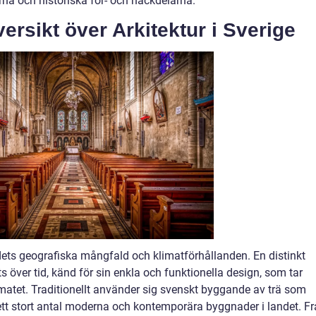
erna och historiska för- och nackdelarna.
rsikt över Arkitektur i Sverige
ndets geografiska mångfald och klimatförhållanden. En distinkt
ts över tid, känd för sin enkla och funktionella design, som tar
limatet. Traditionellt använder sig svenskt byggande av trä som
tt stort antal moderna och kontemporära byggnader i landet. F