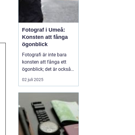
Fotograf i Umeå:
Konsten att fånga
ögonblick
Fotografi är inte bara
konsten att fånga ett
ögonblick; det är också
berättelsen som vi sakta
02 juli 2025
men säkert låter
utvecklas genom bilder. I
Umeå, en pulserande
stad i norra Sverige,
bidrar fotografer till...