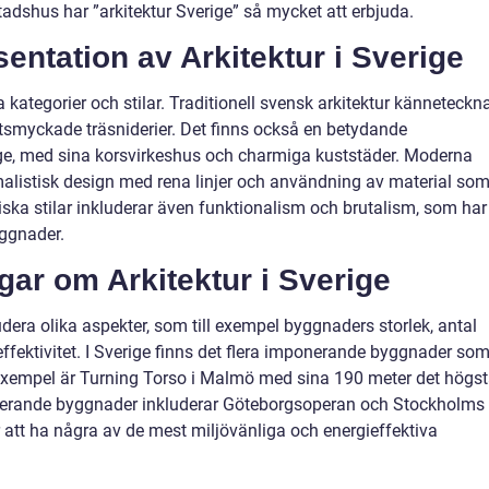
stadshus har ”arkitektur Sverige” så mycket att erbjuda.
ntation av Arkitektur i Sverige
ka kategorier och stilar. Traditionell svensk arkitektur känneteckn
tsmyckade träsniderier. Det finns också en betydande
erige, med sina korsvirkeshus och charmiga kuststäder. Moderna
alistisk design med rena linjer och användning av material so
iska stilar inkluderar även funktionalism och brutalism, som har
ggnader.
gar om Arkitektur i Sverige
dera olika aspekter, som till exempel byggnaders storlek, antal
ieffektivitet. I Sverige finns det flera imponerande byggnader so
ll exempel är Turning Torso i Malmö med sina 190 meter det högs
nerande byggnader inkluderar Göteborgsoperan och Stockholms
 att ha några av de mest miljövänliga och energieffektiva