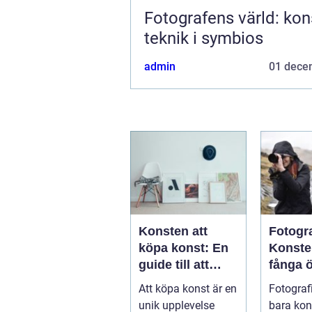
Fotografens värld: kon
teknik i symbios
admin
01 dece
Konsten att
Fotogr
köpa konst: En
Konste
guide till att
fånga 
hitta ditt nästa
Att köpa konst är en
Fotografi
mästerverk
unik upplevelse
bara kon