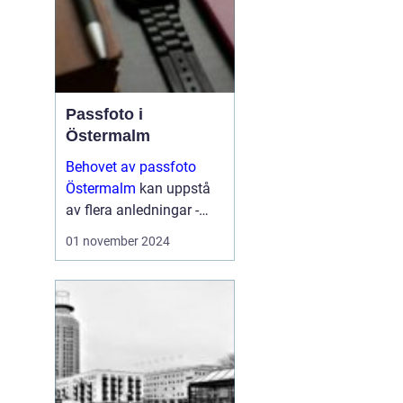
Passfoto i
Östermalm
Behovet av passfoto
Östermalm
kan uppstå
av flera anledningar -
vare sig det handlar om
01 november 2024
att förnya sitt pass,
ansöka om visum eller
kanske byta ut sitt k&...