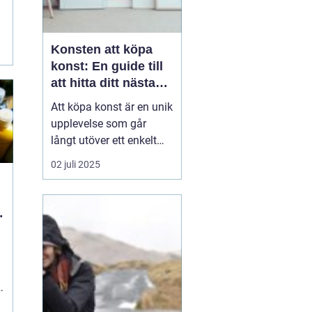
Konsten att köpa
konst: En guide till
att hitta ditt nästa
mästerverk
Att köpa konst är en unik
upplevelse som går
långt utöver ett enkelt
köpbeslut. Det handlar
02 juli 2025
om att sätta en personlig
prägel på sina
omgivningar, stödja
konstnärers arbete, och
inte minst om a...
h