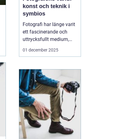
konst och teknik i
symbios
Fotografi har länge varit
ett fascinerande och
uttrycksfullt medium,
med förmågan att fånga
01 december 2025
både verklighet och
fantasi. I hjärtat av
denna konstform finns
fotografen, den kreativa
individen som använder
ljus och...