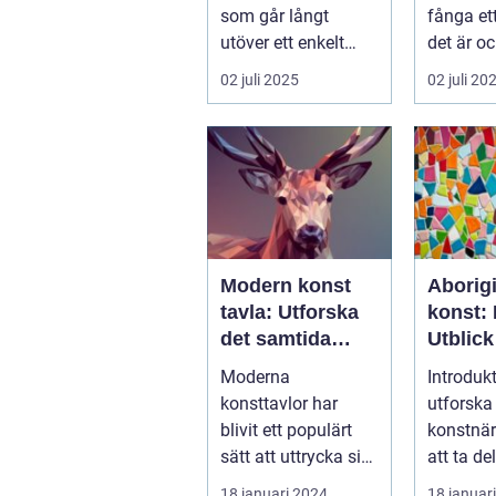
som går långt
fånga et
utöver ett enkelt
det är oc
k&ou...
02 juli 2025
02 juli 20
Modern konst
Aborig
tavla: Utforska
konst: 
det samtida
Utblick
konstlandskapet
Kulturs
Moderna
Introdukt
konsttavlor har
utforska
blivit ett populärt
konstnär
sätt att uttrycka sig
att ta de
och skapa visuellt
full av r
18 januari 2024
18 januar