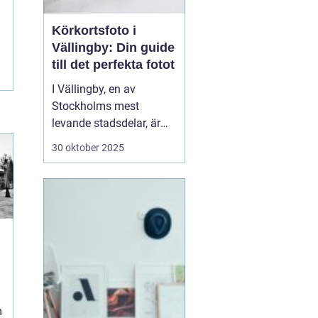
Körkortsfoto i
Vällingby: Din guide
till det perfekta fotot
I Vällingby, en av
Stockholms mest
levande stadsdelar, är
det viktigt för många att
30 oktober 2025
snabbt och enkelt kunna
ordna ett körkortsfoto.
Ett körkort är mer än
bara en identifikation;
det är en frihetens och
sj...
m