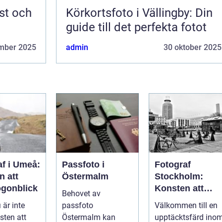
st och
Körkortsfoto i Vällingby: Din
guide till det perfekta fotot
mber 2025
admin
30 oktober 2025
af i Umeå:
Passfoto i
Fotograf
n att
Östermalm
Stockholm:
ögonblick
Konsten att
Behovet av
fånga
 är inte
passfoto
Välkommen till en
ögonblicket
sten att
Östermalm kan
upptäcktsfärd ino