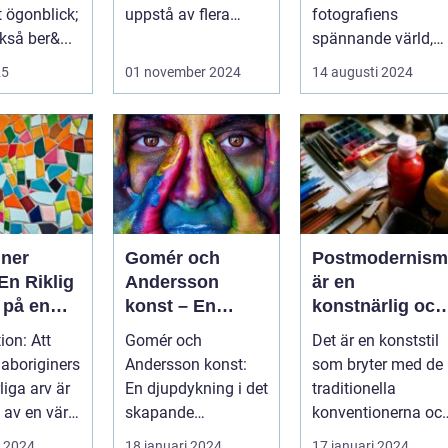
t ögonblick;
uppstå av flera
fotografiens
kså ber&...
anledningar - vare
spännande värld,
sig det handlar om
där...
25
01 november 2024
14 augusti 2024
a...
iner
Gomér och
Postmodernism
En Riklig
Andersson
är en
 på en
konst – En
konstnärlig och
katt
fascinerande
kulturell rörelse
ion: Att
Gomér och
Det är en konststil
utforskning av
som började ta
 aboriginers
Andersson konst:
som bryter med de
det kreativa
form under
liga arv är
En djupdykning i det
traditionella
samarbetet
1960-talet och
l av en värld
skapande
konventionerna oc
fortsatte att
ikedom oc...
samarbetet En
utmanar den
i 2024
18 januari 2024
17 januari 2024