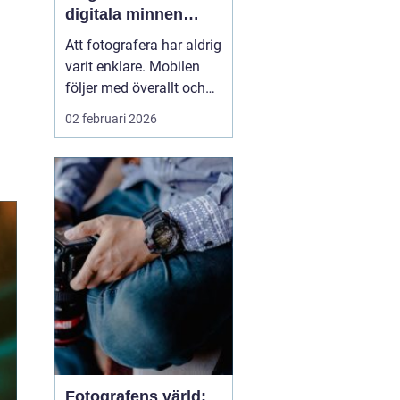
digitala minnen
levande
Att fotografera har aldrig
varit enklare. Mobilen
följer med överallt och
bildflödet svämmar över.
02 februari 2026
Men vad händer med
alla foton som bara
stannar i telefonen eller i
molnet? När man väljer
att framkalla bilder ...
Fotografens värld: