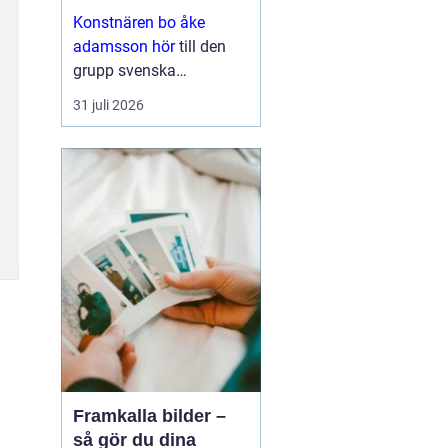
med eftertanke
Konstnären bo åke
adamsson hör
till den
grupp svenska
bildskapare som i
31 juli 2026
tysthet byggt upp en
trogen publik. Hans verk
dyker ofta upp i
sammanhang där
samlaren söker något
mer än ett dekorativt
motiv en känsla ...
Framkalla bilder –
så gör du dina