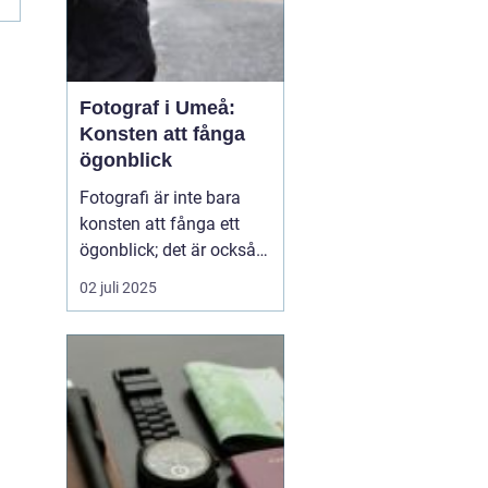
Fotograf i Umeå:
Konsten att fånga
ögonblick
Fotografi är inte bara
konsten att fånga ett
ögonblick; det är också
berättelsen som vi sakta
02 juli 2025
men säkert låter
utvecklas genom bilder. I
Umeå, en pulserande
stad i norra Sverige,
bidrar fotografer till...