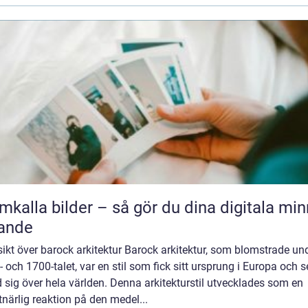
mkalla bilder – så gör du dina digitala mi
ande
ikt över barock arkitektur Barock arkitektur, som blomstrade un
 och 1700-talet, var en stil som fick sitt ursprung i Europa och 
 sig över hela världen. Denna arkitekturstil utvecklades som en
närlig reaktion på den medel...