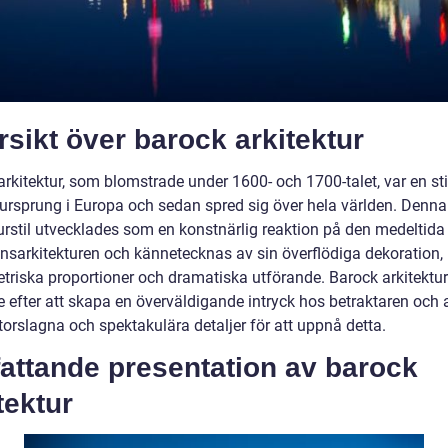
sikt över barock arkitektur
arkitektur, som blomstrade under 1600- och 1700-talet, var en st
t ursprung i Europa och sedan spred sig över hela världen. Denna
turstil utvecklades som en konstnärlig reaktion på den medeltida
nsarkitekturen och kännetecknas av sin överflödiga dekoration,
riska proportioner och dramatiska utförande. Barock arkitektur
e efter att skapa en överväldigande intryck hos betraktaren och
torslagna och spektakulära detaljer för att uppnå detta.
attande presentation av barock
tektur