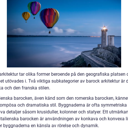
arkitektur tar olika former beroende på den geografiska platsen
et utövades i. Två viktiga subkategorier av barock arkitektur är 
ka och den franska stilen.
lienska barocken, även känd som den romerska barocken, känn
pompösa och dramatiska stil. Byggnaderna är ofta symmetriska
va detaljer såsom krusiduller, kolonner och statyer. Ett utmärka
 italienska barocken är användningen av konkava och konvexa lin
ger byggnaderna en känsla av rörelse och dynamik.