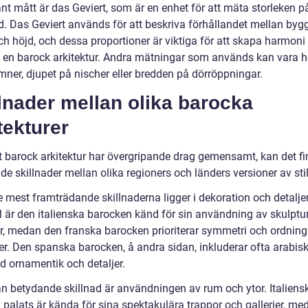
nt mått är das Geviert, som är en enhet för att mäta storleken p
. Das Geviert används för att beskriva förhållandet mellan by
ch höjd, och dessa proportioner är viktiga för att skapa harmoni
i en barock arkitektur. Andra mätningar som används kan vara 
mner, djupet på nischer eller bredden på dörröppningar.
lnader mellan olika barocka
tekturer
tt barock arkitektur har övergripande drag gemensamt, kan det f
e skillnader mellan olika regioners och länders versioner av sti
 mest framträdande skillnaderna ligger i dekoration och detaljer.
 är den italienska barocken känd för sin användning av skulptu
r, medan den franska barocken prioriterar symmetri och ordning 
er. Den spanska barocken, å andra sidan, inkluderar ofta arabisk
d ornamentik och detaljer.
n betydande skillnad är användningen av rum och ytor. Italiens
 palats är kända för sina spektakulära trappor och gallerier, m