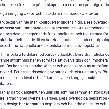
 barocken fokuserar på att skapa stora salar och pampiga atri
sk genomgång av för- och nackdelar med barock arkitektur
rkitektur var inte utan kontroverser under sin tid. Dess överdådig
av vissa vara utmanande och överskridande. Kritiker menade at
ion och detaljer begränsade funktionaliteten och fokuserade fö
stetiska. Detta ledde till en backlash mot stilen under upplysnin
re och mer rationella arkitektoniska former blev populära.
 finns också fördelar med barock arkitektur. Dess dramatiska o
ande utformning har en förmåga att överväldiga och imponera
en. Det kan väcka starka känslor och ge en känsla av att befinna
 värld. För dess tidsperiod gav barock arkitektur ett uttryck för 
lla och sociala ideal och stärkande av den kungliga maktens
tation.
dan är barock arkitektur en unik stil som har lämnat en stor påv
urella traditioner över hela världen. Dess överflödiga dekoration
ka design har fortsatt att inspirera och beundra arkitekter och