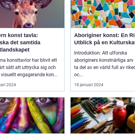
rn konst tavla:
Aboriginer konst: En Ri
rska det samtida
Utblick på en Kulturska
tlandskapet
Introduktion: Att utforska
a konsttavlor har blivit ett
aboriginers konstnärliga arv 
rt sätt att uttrycka sig och
ta del av en värld full av ri
visuellt engagerande kon...
oc...
uari 2024
18 januari 2024