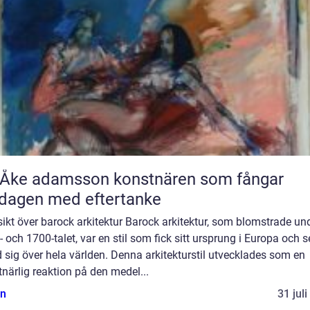
 adamsson konstnären som fångar
dagen med eftertanke
ikt över barock arkitektur Barock arkitektur, som blomstrade un
 och 1700-talet, var en stil som fick sitt ursprung i Europa och 
 sig över hela världen. Denna arkitekturstil utvecklades som en
närlig reaktion på den medel...
n
31 jul