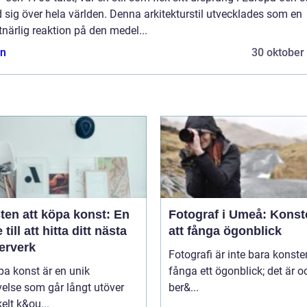
 sig över hela världen. Denna arkitekturstil utvecklades som en
närlig reaktion på den medel...
n
30 oktober
ten att köpa konst: En
Fotograf i Umeå: Konst
 till att hitta ditt nästa
att fånga ögonblick
erverk
Fotografi är inte bara konste
pa konst är en unik
fånga ett ögonblick; det är 
else som går långt utöver
ber&...
kelt k&ou...