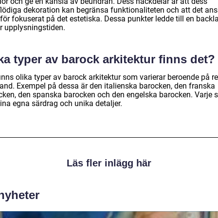
lor och ge en känsla av beundran. Dess nackdelar är att dess
flödiga dekoration kan begränsa funktionaliteten och att det an
för fokuserat på det estetiska. Dessa punkter ledde till en backl
r upplysningstiden.
ka typer av barock arkitektur finns det?
inns olika typer av barock arkitektur som varierar beroende på r
land. Exempel på dessa är den italienska barocken, den franska
cken, den spanska barocken och den engelska barocken. Varje st
ina egna särdrag och unika detaljer.
Läs fler inlägg här
 nyheter