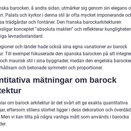
nska barocken, å andra sidan, utmärker sig genom sin elegans 
i. Palats och kyrkor i denna stil är ofta mycket imponerande oc
sa trädgårdar och fontäner. Den franska barockarkitekturen
psligar konceptet ”absoluta makten” och reflekterar kungligheter
diga levnadsstandard.
egioner och länder hade också sina egna variationer av barock
tur. Till exempel fokuserade den spanska barocken på att integre
 och maurisk stil i sina byggnader, medan den engelska barocke
rhållsam och betonade symmetri och proportioner.
ntitativa mätningar om barock
tektur
alar om barock arkitektur är det svårt att ge exakta quantitativa
r, eftersom stilens storhet ligger i dess dekoration och överdåd
r. Men vi kan titta på några vanliga mått som används i barocka
er.