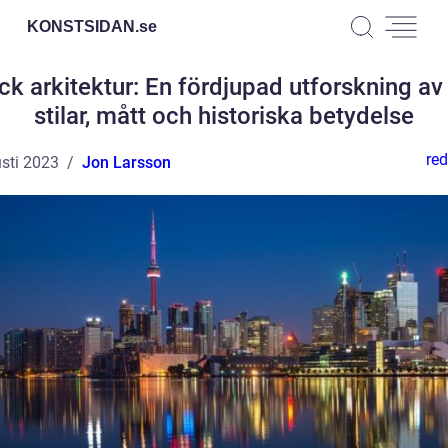
KONSTSIDAN.
se
ck arkitektur: En fördjupad utforskning av
stilar, mått och historiska betydelse
red
sti 2023
Jon Larsson