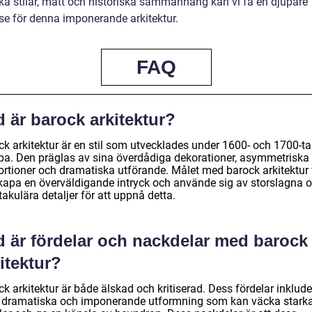
ika stilar, mått och historiska sammanhang kan vi få en djupare
lse för denna imponerande arkitektur.
FAQ
 är barock arkitektur?
k arkitektur är en stil som utvecklades under 1600- och 1700-tal
pa. Den präglas av sina överdådiga dekorationer, asymmetriska
ortioner och dramatiska utförande. Målet med barock arkitektur 
skapa en överväldigande intryck och använde sig av storslagna 
akulära detaljer för att uppnå detta.
d är fördelar och nackdelar med barock
itektur?
k arkitektur är både älskad och kritiserad. Dess fördelar inklude
 dramatiska och imponerande utformning som kan väcka stark