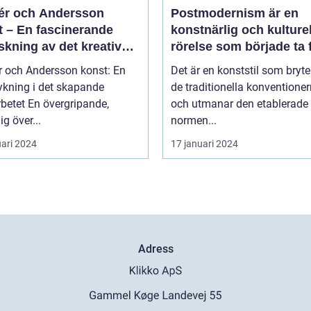
r och Andersson
Postmodernism är en
t – En fascinerande
konstnärlig och kulturel
skning av det kreativa
rörelse som började ta
rbetet
under 1960-talet och
 och Andersson konst: En
Det är en konststil som bryt
fortsatte att växa i
ykning i det skapande
de traditionella konventione
popularitet under de
övergripande,
och utmanar den etablerade
kommande årtiondena
ig över...
normen...
uari 2024
17 januari 2024
Adress