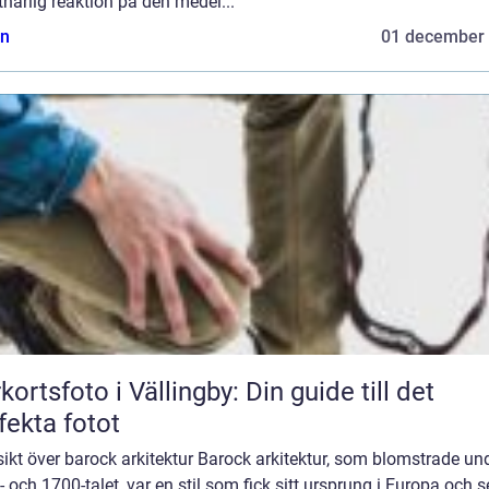
närlig reaktion på den medel...
n
01 december
kortsfoto i Vällingby: Din guide till det
fekta fotot
ikt över barock arkitektur Barock arkitektur, som blomstrade un
 och 1700-talet, var en stil som fick sitt ursprung i Europa och 