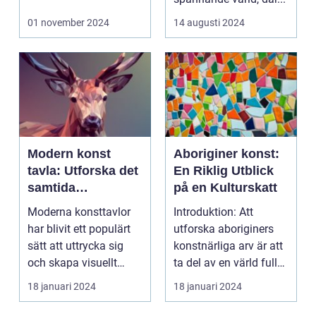
01 november 2024
14 augusti 2024
Modern konst
Aboriginer konst:
tavla: Utforska det
En Riklig Utblick
samtida
på en Kulturskatt
konstlandskapet
Moderna konsttavlor
Introduktion: Att
har blivit ett populärt
utforska aboriginers
sätt att uttrycka sig
konstnärliga arv är att
och skapa visuellt
ta del av en värld full
engagerande kon...
av rikedom oc...
18 januari 2024
18 januari 2024