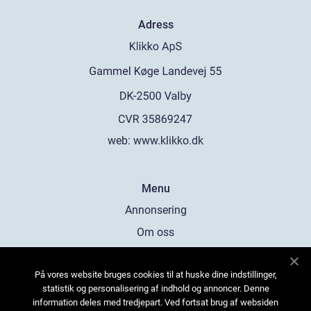
Adress
web:
www.klikko.dk
Menu
Annonsering
Om oss
Cookies
På vores website bruges cookies til at huske dine indstillinger,
Kontakta oss
statistik og personalisering af indhold og annoncer. Denne
Sitemap
information deles med tredjepart. Ved fortsat brug af websiden