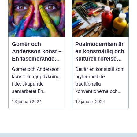
Gomér och
Postmodernism är
Andersson konst –
en konstnärlig och
En fascinerande
kulturell rörelse
utforskning av det
som började ta
Gomér och Andersson
Det är en konststil som
kreativa
form under 1960-
konst: En djupdykning
bryter med de
samarbetet
talet och fortsatte
i det skapande
traditionella
att växa i
samarbetet En
konventionerna och
popularitet under
övergripande, grundlig
utmanar den
18 januari 2024
17 januari 2024
de kommande
över...
etablerade normen...
årtiondena