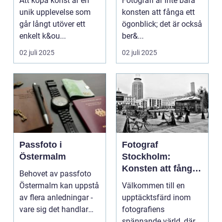
Att köpa konst är en
Fotografi är inte bara
unik upplevelse som
konsten att fånga ett
går långt utöver ett
ögonblick; det är också
enkelt k&ou...
ber&...
02 juli 2025
02 juli 2025
Passfoto i
Fotograf
Östermalm
Stockholm:
Konsten att fånga
Behovet av passfoto
ögonblicket
Östermalm kan uppstå
Välkommen till en
av flera anledningar -
upptäcktsfärd inom
vare sig det handlar
fotografiens
om a...
spännande värld, där...