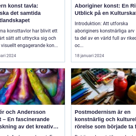
rn konst tavla:
Aboriginer konst: En Ri
rska det samtida
Utblick på en Kulturska
tlandskapet
Introduktion: Att utforska
a konsttavlor har blivit ett
aboriginers konstnärliga arv 
rt sätt att uttrycka sig och
ta del av en värld full av ri
visuellt engagerande kon...
oc...
uari 2024
18 januari 2024
r och Andersson
Postmodernism är en
t – En fascinerande
konstnärlig och kulturel
skning av det kreativa
rörelse som började ta
rbetet
under 1960-talet och