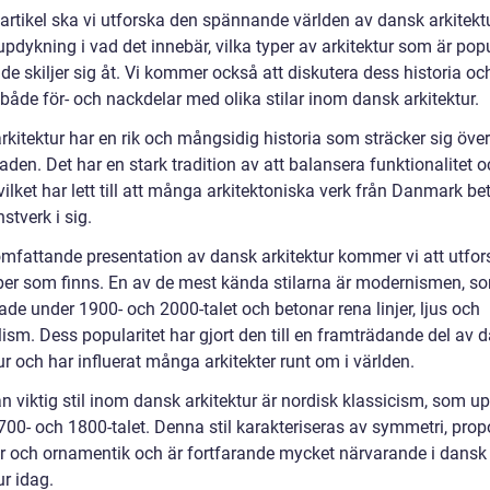
 artikel ska vi utforska den spännande världen av dansk arkitekt
updykning i vad det innebär, vilka typer av arkitektur som är pop
de skiljer sig åt. Vi kommer också att diskutera dess historia oc
både för- och nackdelar med olika stilar inom dansk arkitektur.
kitektur har en rik och mångsidig historia som sträcker sig över
den. Det har en stark tradition av att balansera funktionalitet 
 vilket har lett till att många arkitektoniska verk från Danmark be
tverk i sig.
omfattande presentation av dansk arkitektur kommer vi att utfor
yper som finns. En av de mest kända stilarna är modernismen, s
de under 1900- och 2000-talet och betonar rena linjer, ljus och
ism. Dess popularitet har gjort den till en framträdande del av 
ur och har influerat många arkitekter runt om i världen.
n viktig stil inom dansk arkitektur är nordisk klassicism, som u
00- och 1800-talet. Denna stil karakteriseras av symmetri, propo
r och ornamentik och är fortfarande mycket närvarande i dansk
ur idag.