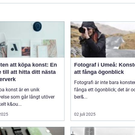
ten att köpa konst: En
Fotograf i Umeå: Konst
 till att hitta ditt nästa
att fånga ögonblick
erverk
Fotografi är inte bara konste
pa konst är en unik
fånga ett ögonblick; det är 
else som går långt utöver
ber&...
kelt k&ou...
 2025
02 juli 2025