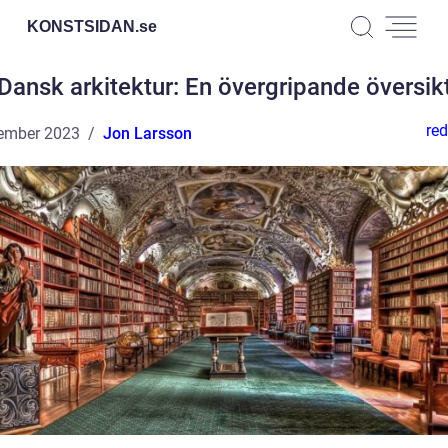
KONSTSIDAN.
se
Dansk arkitektur: En övergripande översik
red
ember 2023
Jon Larsson