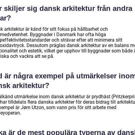
 skiljer sig dansk arkitektur från andra
lar?
 arkitektur är känd för sitt fokus på hållbarhet och
ömedvetenhet. Byggnader i Danmark har ofta höga
ieffektivitetsstandarder och strävar efter att minimera sitt
ioxidavtryck. Dessutom präglas dansk arkitektur av en balans m
ionalitet och estetik, vilket ger upphov till byggnader som både 
iska och vackra att se på.
d är några exempel på utmärkelser ino
nsk arkitektur?
lkänd utmärkelse inom dansk arkitektur är prydhäst (Pritzkerpris
ar tilldelats flera danska arkitekter för deras bidrag till arkitekt
exempel är Jørn Utzon, som vann pris för sitt arbete med
eyoperan.
lka är de mest populära typerna av dans