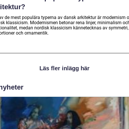
itektur?
av de mest populära typerna av dansk arkitektur är modernism 
isk klassicism. Modernismen betonar rena linjer, minimalism oc
tionalitet, medan nordisk klassicism kännetecknas av symmetri,
ortioner och ornamentik.
Läs fler inlägg här
 nyheter