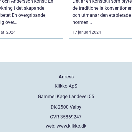
 och Andersson konst: En
Det är en konststil som bryt
fortsatte att växa i
ykning i det skapande
de traditionella konventione
popularitet under de
övergripande,
och utmanar den etablerade
kommande årtiondena
ig över...
normen...
uari 2024
17 januari 2024
Adress
web:
www.klikko.dk