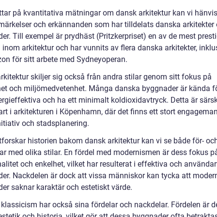
ittar på kvantitativa mätningar om dansk arkitektur kan vi hänvisa
tmärkelser och erkännanden som har tilldelats danska arkitekter
r. Till exempel är prydhäst (Pritzkerpriset) en av de mest prest
 inom arkitektur och har vunnits av flera danska arkitekter, inklu
zon för sitt arbete med Sydneyoperan.
kitektur skiljer sig också från andra stilar genom sitt fokus på
het och miljömedvetenhet. Många danska byggnader är kända fö
rgieffektiva och ha ett minimalt koldioxidavtryck. Detta är särsk
rt i arkitekturen i Köpenhamn, där det finns ett stort engageman
itiativ och stadsplanering.
tforskar historien bakom dansk arkitektur kan vi se både för- oc
ar med olika stilar. En fördel med modernismen är dess fokus p
alitet och enkelhet, vilket har resulterat i effektiva och använda
er. Nackdelen är dock att vissa människor kan tycka att modern
er saknar karaktär och estetiskt värde.
 klassicism har också sina fördelar och nackdelar. Fördelen är d
estetik och historia, vilket gör att dessa byggnader ofta betrakt