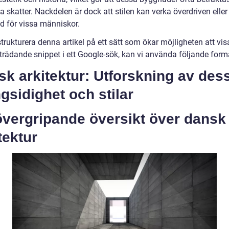
la skatter. Nackdelen är dock att stilen kan verka överdriven eller
ad för vissa människor.
strukturera denna artikel på ett sätt som ökar möjligheten att vi
trädande snippet i ett Google-sök, kan vi använda följande form
k arkitektur: Utforskning av des
sidighet och stilar
övergripande översikt över dansk
tektur