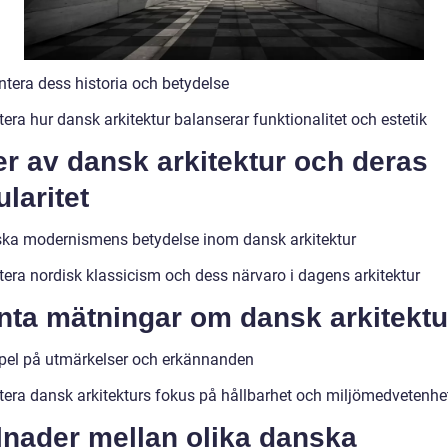
ntera dess historia och betydelse
era hur dansk arkitektur balanserar funktionalitet och estetik
r av dansk arkitektur och deras
laritet
ska modernismens betydelse inom dansk arkitektur
tera nordisk klassicism och dess närvaro i dagens arkitektur
nta mätningar om dansk arkitektu
el på utmärkelser och erkännanden
tera dansk arkitekturs fokus på hållbarhet och miljömedvetenhe
lnader mellan olika danska