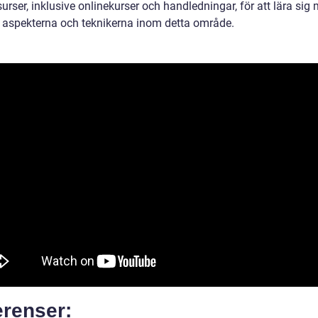
surser, inklusive onlinekurser och handledningar, för att lära sig
a aspekterna och teknikerna inom detta område.
erenser: