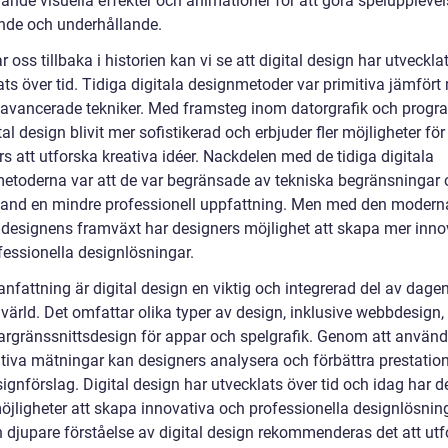
ande visuella effekter och animationer för att göra speluppleve
de och underhållande.
ar oss tillbaka i historien kan vi se att digital design har utveckla
ts över tid. Tidiga digitala designmetoder var primitiva jämfört
avancerade tekniker. Med framsteg inom datorgrafik och progr
tal design blivit mer sofistikerad och erbjuder fler möjligheter för
s att utforska kreativa idéer. Nackdelen med de tidiga digitala
etoderna var att de var begränsade av tekniska begränsningar 
land en mindre professionell uppfattning. Men med den modern
a designens framväxt har designers möjlighet att skapa mer inno
fessionella designlösningar.
nfattning är digital design en viktig och integrerad del av dage
 värld. Det omfattar olika typer av design, inklusive webbdesign,
rgränssnittsdesign för appar och spelgrafik. Genom att använ
ativa mätningar kan designers analysera och förbättra prestatio
ignförslag. Digital design har utvecklats över tid och idag har d
öjligheter att skapa innovativa och professionella designlösning
en djupare förståelse av digital design rekommenderas det att ut