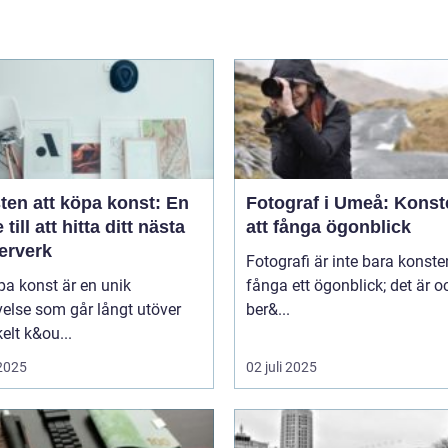
ten att köpa konst: En
Fotograf i Umeå: Konst
 till att hitta ditt nästa
att fånga ögonblick
erverk
Fotografi är inte bara konste
pa konst är en unik
fånga ett ögonblick; det är 
else som går långt utöver
ber&...
kelt k&ou...
 2025
02 juli 2025