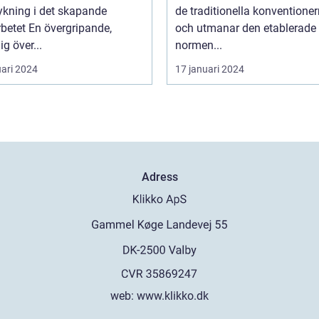
fortsatte att växa i
ykning i det skapande
de traditionella konventione
popularitet under de
övergripande,
och utmanar den etablerade
kommande årtiondena
ig över...
normen...
uari 2024
17 januari 2024
Adress
web:
www.klikko.dk