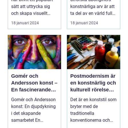
sätt att uttrycka sig
konstnärliga arv är att
och skapa visuellt
ta del av en värld full
engagerande kon...
av rikedom oc...
18 januari 2024
18 januari 2024
Gomér och
Postmodernism är
Andersson konst –
en konstnärlig och
En fascinerande
kulturell rörelse
utforskning av det
som började ta
Gomér och Andersson
Det är en konststil som
kreativa
form under 1960-
konst: En djupdykning
bryter med de
samarbetet
talet och fortsatte
i det skapande
traditionella
att växa i
samarbetet En
konventionerna och
popularitet under
övergripande, grundlig
utmanar den