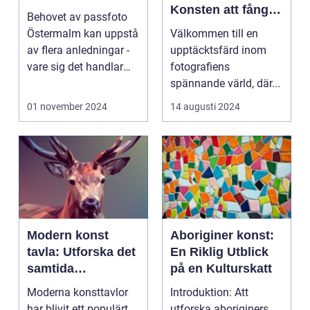
Konsten att fånga
Behovet av passfoto
ögonblicket
Östermalm kan uppstå
Välkommen till en
av flera anledningar -
upptäcktsfärd inom
vare sig det handlar
fotografiens
om a...
spännande värld, där...
01 november 2024
14 augusti 2024
Modern konst
Aboriginer konst:
tavla: Utforska det
En Riklig Utblick
samtida
på en Kulturskatt
konstlandskapet
Moderna konsttavlor
Introduktion: Att
har blivit ett populärt
utforska aboriginers