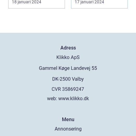
18 januari 2024
17 januari 2024
de kommande
över...
etablerade normen...
årtiondena
Adress
web:
www.klikko.dk
Menu
Annonsering