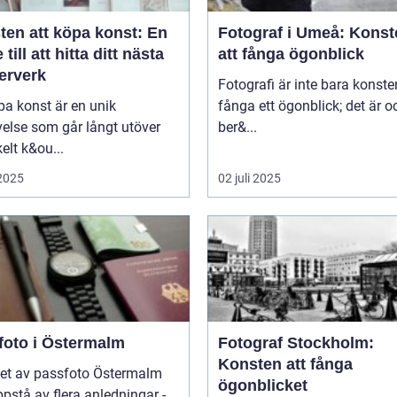
ten att köpa konst: En
Fotograf i Umeå: Konst
 till att hitta ditt nästa
att fånga ögonblick
erverk
Fotografi är inte bara konste
pa konst är en unik
fånga ett ögonblick; det är 
else som går långt utöver
ber&...
kelt k&ou...
 2025
02 juli 2025
foto i Östermalm
Fotograf Stockholm:
Konsten att fånga
et av passfoto Östermalm
ögonblicket
pstå av flera anledningar -