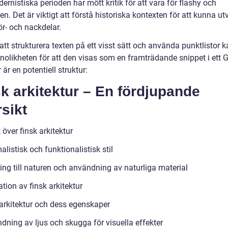
rnistiska perioden har mött kritik för att vara för flashy och
en. Det är viktigt att förstå historiska kontexten för att kunna ut
ör- och nackdelar.
t strukturera texten på ett visst sätt och använda punktlistor k
nolikheten för att den visas som en framträdande snippet i ett 
 är en potentiell struktur:
k arkitektur – En fördjupande
sikt
 över finsk arkitektur
listisk och funktionalistisk stil
ing till naturen och användning av naturliga material
tion av finsk arkitektur
arkitektur och dess egenskaper
dning av ljus och skugga för visuella effekter