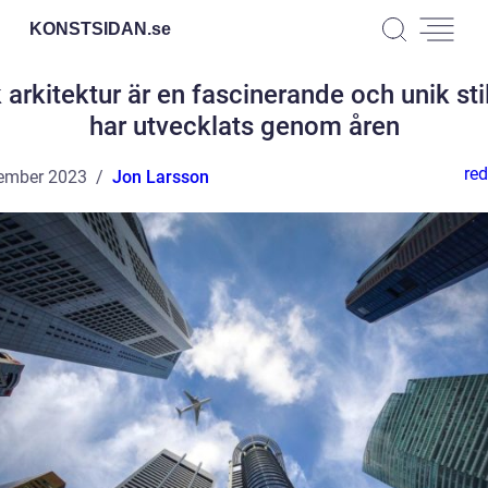
KONSTSIDAN.
se
 arkitektur är en fascinerande och unik st
har utvecklats genom åren
red
ember 2023
Jon Larsson