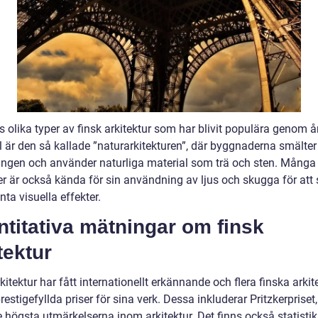
s olika typer av finsk arkitektur som har blivit populära genom år
 är den så kallade ”naturarkitekturen”, där byggnaderna smälter 
ngen och använder naturliga material som trä och sten. Många 
ter är också kända för sin användning av ljus och skugga för att
nta visuella effekter.
titativa mätningar om finsk
tektur
kitektur har fått internationellt erkännande och flera finska arkit
restigefyllda priser för sina verk. Dessa inkluderar Pritzkerpriset
e högsta utmärkelserna inom arkitektur. Det finns också statisti