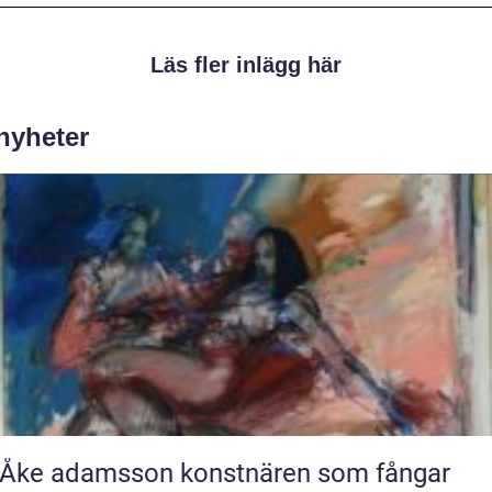
Läs fler inlägg här
 nyheter
 adamsson konstnären som fångar