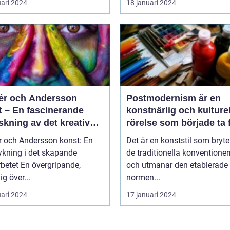
uari 2024
18 januari 2024
r och Andersson
Postmodernism är en
t – En fascinerande
konstnärlig och kulturel
skning av det kreativa
rörelse som började ta
rbetet
under 1960-talet och
 och Andersson konst: En
Det är en konststil som bryt
fortsatte att växa i
ykning i det skapande
de traditionella konventione
popularitet under de
övergripande,
och utmanar den etablerade
kommande årtiondena
ig över...
normen...
uari 2024
17 januari 2024