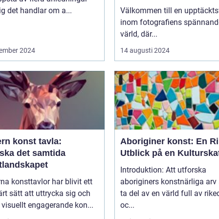
ig det handlar om a...
Välkommen till en upptäckts
inom fotografiens spännand
värld, där...
ember 2024
14 augusti 2024
rn konst tavla:
Aboriginer konst: En Ri
rska det samtida
Utblick på en Kulturska
tlandskapet
Introduktion: Att utforska
a konsttavlor har blivit ett
aboriginers konstnärliga arv 
rt sätt att uttrycka sig och
ta del av en värld full av ri
visuellt engagerande kon...
oc...