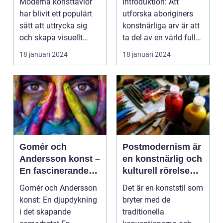
Moderna konsttavlor
Introduktion: Att
har blivit ett populärt
utforska aboriginers
sätt att uttrycka sig
konstnärliga arv är att
och skapa visuellt
ta del av en värld full
engagerande kon...
av rikedom oc...
18 januari 2024
18 januari 2024
Gomér och
Postmodernism är
Andersson konst –
en konstnärlig och
En fascinerande
kulturell rörelse
utforskning av det
som började ta
Gomér och Andersson
Det är en konststil som
kreativa
form under 1960-
konst: En djupdykning
bryter med de
samarbetet
talet och fortsatte
i det skapande
traditionella
att växa i