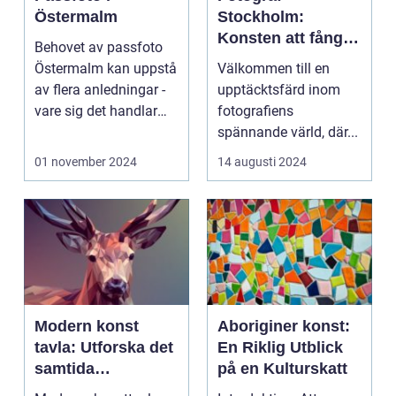
Östermalm
Stockholm:
Konsten att fånga
Behovet av passfoto
ögonblicket
Östermalm kan uppstå
Välkommen till en
av flera anledningar -
upptäcktsfärd inom
vare sig det handlar
fotografiens
om a...
spännande värld, där...
01 november 2024
14 augusti 2024
Modern konst
Aboriginer konst:
tavla: Utforska det
En Riklig Utblick
samtida
på en Kulturskatt
konstlandskapet