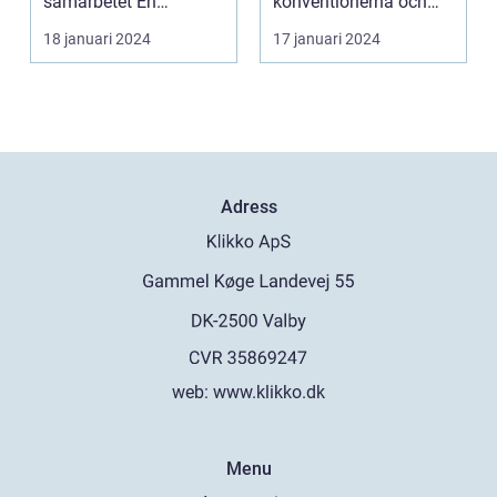
samarbetet En
konventionerna och
popularitet under
övergripande, grundlig
utmanar den
18 januari 2024
17 januari 2024
de kommande
över...
etablerade normen...
årtiondena
Adress
web:
www.klikko.dk
Menu