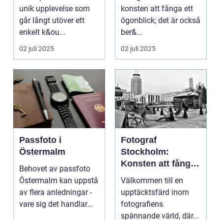
unik upplevelse som
konsten att fånga ett
går långt utöver ett
ögonblick; det är också
enkelt k&ou...
ber&...
02 juli 2025
02 juli 2025
Passfoto i
Fotograf
Östermalm
Stockholm:
Konsten att fånga
Behovet av passfoto
ögonblicket
Östermalm kan uppstå
Välkommen till en
av flera anledningar -
upptäcktsfärd inom
vare sig det handlar
fotografiens
om a...
spännande värld, där...