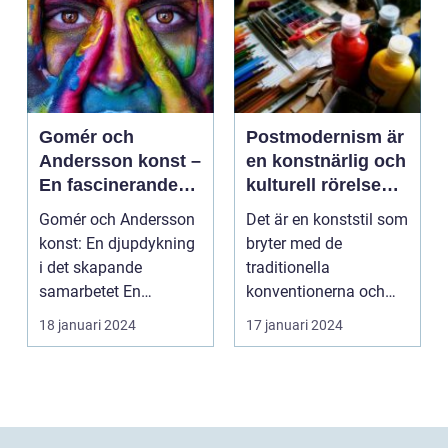
Gomér och
Postmodernism är
Andersson konst –
en konstnärlig och
En fascinerande
kulturell rörelse
utforskning av det
som började ta
Gomér och Andersson
Det är en konststil som
kreativa
form under 1960-
konst: En djupdykning
bryter med de
samarbetet
talet och fortsatte
i det skapande
traditionella
att växa i
samarbetet En
konventionerna och
popularitet under
övergripande, grundlig
utmanar den
18 januari 2024
17 januari 2024
de kommande
över...
etablerade normen...
årtiondena