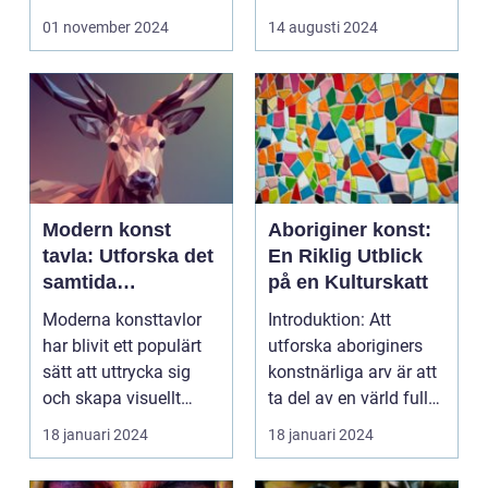
01 november 2024
14 augusti 2024
Modern konst
Aboriginer konst:
tavla: Utforska det
En Riklig Utblick
samtida
på en Kulturskatt
konstlandskapet
Moderna konsttavlor
Introduktion: Att
har blivit ett populärt
utforska aboriginers
sätt att uttrycka sig
konstnärliga arv är att
och skapa visuellt
ta del av en värld full
engagerande kon...
av rikedom oc...
18 januari 2024
18 januari 2024