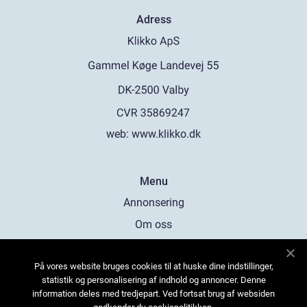
Adress
web:
www.klikko.dk
Menu
Annonsering
Om oss
Cookies
På vores website bruges cookies til at huske dine indstillinger,
Kontakta oss
statistik og personalisering af indhold og annoncer. Denne
Sitemap
information deles med tredjepart. Ved fortsat brug af websiden