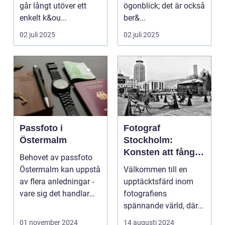
går långt utöver ett
ögonblick; det är också
enkelt k&ou...
ber&...
02 juli 2025
02 juli 2025
Passfoto i
Fotograf
Östermalm
Stockholm:
Konsten att fånga
Behovet av passfoto
ögonblicket
Östermalm kan uppstå
Välkommen till en
av flera anledningar -
upptäcktsfärd inom
vare sig det handlar
fotografiens
om a...
spännande värld, där...
01 november 2024
14 augusti 2024