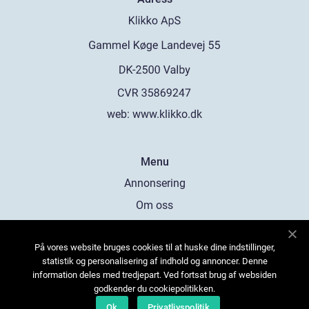
web:
www.klikko.dk
Menu
Annonsering
Om oss
Cookies
På vores website bruges cookies til at huske dine indstillinger,
Kontakta oss
statistik og personalisering af indhold og annoncer. Denne
Sitemap
information deles med tredjepart. Ved fortsat brug af websiden
godkender du cookiepolitikken.
Ok
Privatlivspolitik