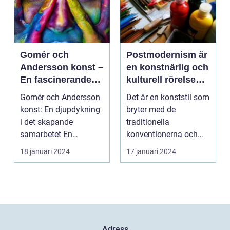
Gomér och
Postmodernism är
Andersson konst –
en konstnärlig och
En fascinerande
kulturell rörelse
utforskning av det
som började ta
Gomér och Andersson
Det är en konststil som
kreativa
form under 1960-
konst: En djupdykning
bryter med de
samarbetet
talet och fortsatte
i det skapande
traditionella
att växa i
samarbetet En
konventionerna och
popularitet under
övergripande, grundlig
utmanar den
18 januari 2024
17 januari 2024
de kommande
över...
etablerade normen...
årtiondena
Adress