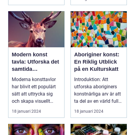
Modern konst
Aboriginer konst:
tavla: Utforska det
En Riklig Utblick
samtida
på en Kulturskatt
konstlandskapet
Moderna konsttavlor
Introduktion: Att
har blivit ett populärt
utforska aboriginers
sätt att uttrycka sig
konstnärliga arv är att
och skapa visuellt
ta del av en värld full
engagerande kon...
av rikedom oc...
18 januari 2024
18 januari 2024