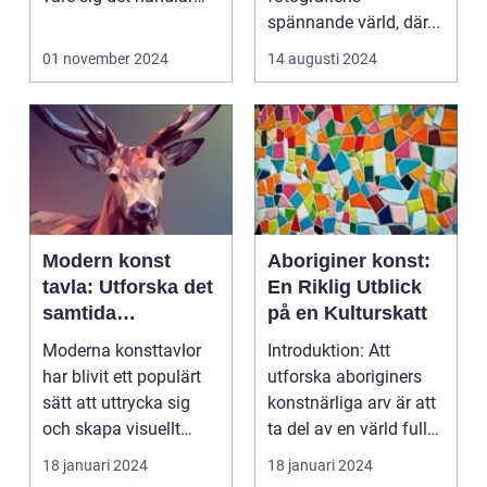
om a...
spännande värld, där...
01 november 2024
14 augusti 2024
Modern konst
Aboriginer konst:
tavla: Utforska det
En Riklig Utblick
samtida
på en Kulturskatt
konstlandskapet
Moderna konsttavlor
Introduktion: Att
har blivit ett populärt
utforska aboriginers
sätt att uttrycka sig
konstnärliga arv är att
och skapa visuellt
ta del av en värld full
engagerande kon...
av rikedom oc...
18 januari 2024
18 januari 2024