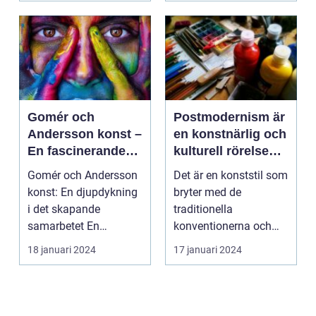
Gomér och
Postmodernism är
Andersson konst –
en konstnärlig och
En fascinerande
kulturell rörelse
utforskning av det
som började ta
Gomér och Andersson
Det är en konststil som
kreativa
form under 1960-
konst: En djupdykning
bryter med de
samarbetet
talet och fortsatte
i det skapande
traditionella
att växa i
samarbetet En
konventionerna och
popularitet under
övergripande, grundlig
utmanar den
18 januari 2024
17 januari 2024
de kommande
över...
etablerade normen...
årtiondena