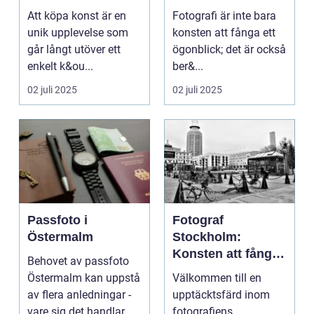
mästerverk
Att köpa konst är en
Fotografi är inte bara
unik upplevelse som
konsten att fånga ett
går långt utöver ett
ögonblick; det är också
enkelt k&ou...
ber&...
02 juli 2025
02 juli 2025
Passfoto i
Fotograf
Östermalm
Stockholm:
Konsten att fånga
Behovet av passfoto
ögonblicket
Östermalm kan uppstå
Välkommen till en
av flera anledningar -
upptäcktsfärd inom
vare sig det handlar
fotografiens