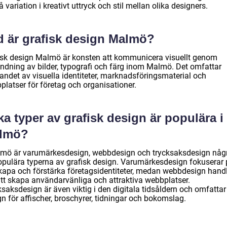
 variation i kreativt uttryck och stil mellan olika designers.
d är grafisk design Malmö?
isk design Malmö är konsten att kommunicera visuellt genom
ndning av bilder, typografi och färg inom Malmö. Det omfattar
andet av visuella identiteter, marknadsföringsmaterial och
platser för företag och organisationer.
ka typer av grafisk design är populära i
lmö?
lmö är varumärkesdesign, webbdesign och trycksaksdesign någ
opulära typerna av grafisk design. Varumärkesdesign fokuserar
skapa och förstärka företagsidentiteter, medan webbdesign hand
tt skapa användarvänliga och attraktiva webbplatser.
saksdesign är även viktig i den digitala tidsåldern och omfattar
n för affischer, broschyrer, tidningar och bokomslag.