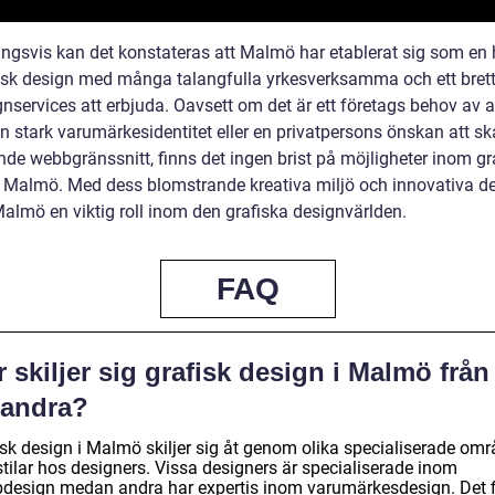
ingsvis kan det konstateras att Malmö har etablerat sig som en
fisk design med många talangfulla yrkesverksamma och ett bret
nservices att erbjuda. Oavsett om det är ett företags behov av a
n stark varumärkesidentitet eller en privatpersons önskan att sk
nde webbgränssnitt, finns det ingen brist på möjligheter inom gr
i Malmö. Med dess blomstrande kreativa miljö och innovativa d
Malmö en viktig roll inom den grafiska designvärlden.
FAQ
 skiljer sig grafisk design i Malmö från
randra?
isk design i Malmö skiljer sig åt genom olika specialiserade om
stilar hos designers. Vissa designers är specialiserade inom
design medan andra har expertis inom varumärkesdesign. Det 