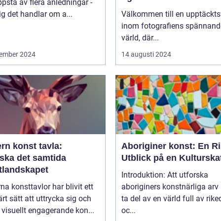
pstå av flera anledningar -
ig det handlar om a...
Välkommen till en upptäckts
inom fotografiens spännand
värld, där...
ember 2024
14 augusti 2024
rn konst tavla:
Aboriginer konst: En Ri
rska det samtida
Utblick på en Kulturska
tlandskapet
Introduktion: Att utforska
a konsttavlor har blivit ett
aboriginers konstnärliga arv 
rt sätt att uttrycka sig och
ta del av en värld full av ri
visuellt engagerande kon...
oc...