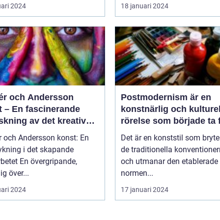
uari 2024
18 januari 2024
r och Andersson
Postmodernism är en
t – En fascinerande
konstnärlig och kulturel
skning av det kreativa
rörelse som började ta
rbetet
under 1960-talet och
 och Andersson konst: En
Det är en konststil som bryt
fortsatte att växa i
ykning i det skapande
de traditionella konventione
popularitet under de
övergripande,
och utmanar den etablerade
kommande årtiondena
ig över...
normen...
uari 2024
17 januari 2024