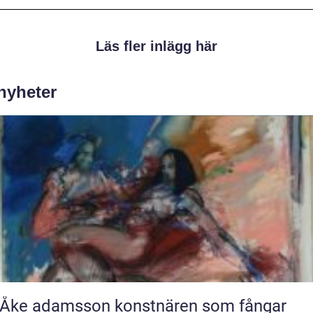
Läs fler inlägg här
 nyheter
 adamsson konstnären som fångar