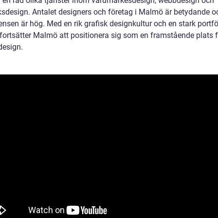
r en rad olika tjänster inom varumärkesdesign, webbdesign och
ksdesign. Antalet designers och företag i Malmö är betydande o
nsen är hög. Med en rik grafisk designkultur och en stark portfö
 fortsätter Malmö att positionera sig som en framstående plats f
design.