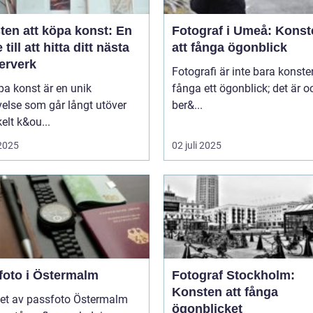
ten att köpa konst: En
Fotograf i Umeå: Konst
 till att hitta ditt nästa
att fånga ögonblick
erverk
Fotografi är inte bara konste
pa konst är en unik
fånga ett ögonblick; det är 
else som går långt utöver
ber&...
kelt k&ou...
 2025
02 juli 2025
foto i Östermalm
Fotograf Stockholm:
Konsten att fånga
et av passfoto Östermalm
ögonblicket