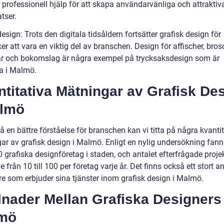
 professionell hjälp för att skapa användarvänliga och attraktiv
tser.
design: Trots den digitala tidsåldern fortsätter grafisk design för
er att vara en viktig del av branschen. Design för affischer, bros
ar och bokomslag är några exempel på trycksaksdesign som är
a i Malmö.
titativa Mätningar av Grafisk De
almö
få en bättre förståelse för branschen kan vi titta på några kvanti
ar av grafisk design i Malmö. Enligt en nylig undersökning fann
 grafiska designföretag i staden, och antalet efterfrågade proje
e från 10 till 100 per företag varje år. Det finns också ett stort an
are som erbjuder sina tjänster inom grafisk design i Malmö.
lnader Mellan Grafiska Designers 
mö