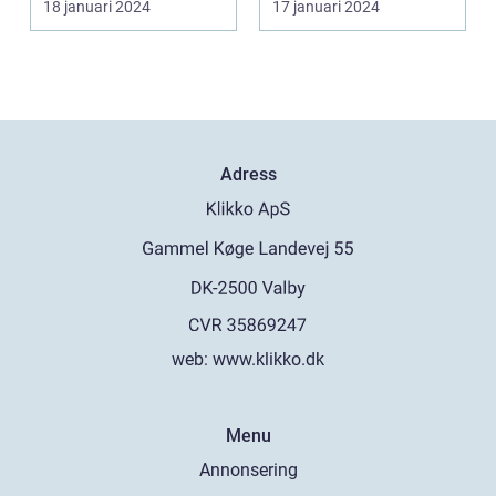
18 januari 2024
17 januari 2024
de kommande
över...
etablerade normen...
årtiondena
Adress
web:
www.klikko.dk
Menu
Annonsering