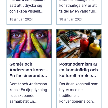
sätt att uttrycka sig
konstnärliga arv är att
och skapa visuellt
ta del av en värld full
engagerande kon...
av rikedom oc...
18 januari 2024
18 januari 2024
Gomér och
Postmodernism är
Andersson konst –
en konstnärlig och
En fascinerande
kulturell rörelse
utforskning av det
som började ta
Gomér och Andersson
Det är en konststil som
kreativa
form under 1960-
konst: En djupdykning
bryter med de
samarbetet
talet och fortsatte
i det skapande
traditionella
att växa i
samarbetet En
konventionerna och
popularitet under
övergripande, grundlig
utmanar den