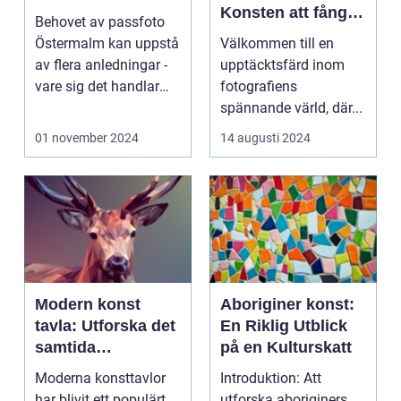
Konsten att fånga
Behovet av passfoto
ögonblicket
Östermalm kan uppstå
Välkommen till en
av flera anledningar -
upptäcktsfärd inom
vare sig det handlar
fotografiens
om a...
spännande värld, där...
01 november 2024
14 augusti 2024
Modern konst
Aboriginer konst:
tavla: Utforska det
En Riklig Utblick
samtida
på en Kulturskatt
konstlandskapet
Moderna konsttavlor
Introduktion: Att
har blivit ett populärt
utforska aboriginers