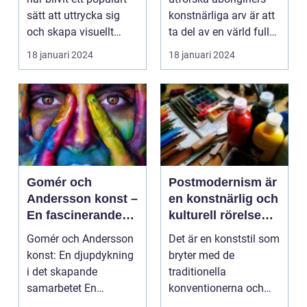
sätt att uttrycka sig
konstnärliga arv är att
och skapa visuellt
ta del av en värld full
engagerande kon...
av rikedom oc...
18 januari 2024
18 januari 2024
Gomér och
Postmodernism är
Andersson konst –
en konstnärlig och
En fascinerande
kulturell rörelse
utforskning av det
som började ta
Gomér och Andersson
Det är en konststil som
kreativa
form under 1960-
konst: En djupdykning
bryter med de
samarbetet
talet och fortsatte
i det skapande
traditionella
att växa i
samarbetet En
konventionerna och
popularitet under
övergripande, grundlig
utmanar den