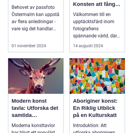
Konsten att fånga
Behovet av passfoto
ögonblicket
Östermalm kan uppstå
Välkommen till en
av flera anledningar -
upptäcktsfärd inom
vare sig det handlar
fotografiens
om a...
spännande värld, där...
01 november 2024
14 augusti 2024
Modern konst
Aboriginer konst:
tavla: Utforska det
En Riklig Utblick
samtida
på en Kulturskatt
konstlandskapet
Moderna konsttavlor
Introduktion: Att
har blivit ett populärt
utforska aboriginers