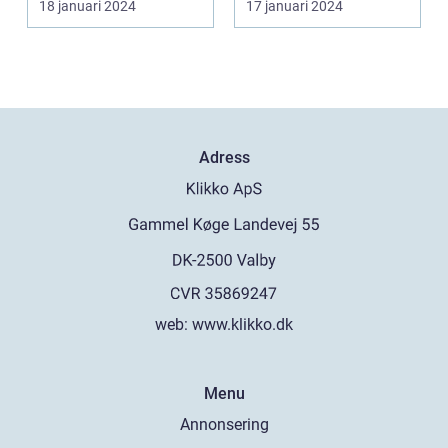
18 januari 2024
17 januari 2024
de kommande
över...
etablerade normen...
årtiondena
Adress
web:
www.klikko.dk
Menu
Annonsering