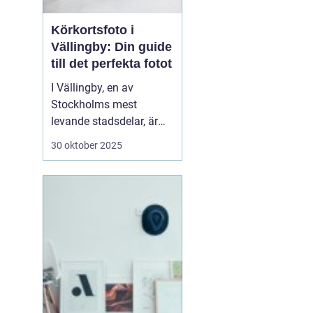
Körkortsfoto i
Vällingby: Din guide
till det perfekta fotot
I Vällingby, en av
Stockholms mest
levande stadsdelar, är
det viktigt för många att
30 oktober 2025
snabbt och enkelt kunna
ordna ett körkortsfoto.
Ett körkort är mer än
bara en identifikation;
det är en frihetens och
sj...