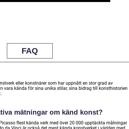
FAQ
stverk eller konstnärer som har uppnått en stor grad av
vara kända för sina unika stilar, sina bidrag till konsthistorien
.
ativa mätningar om känd konst?
 Picasso flest kända verk med över 20 000 upptäckta målningar
o da Vinci är också det mest kända konstverket i världen med