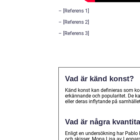
– [Referens 1]
– [Referens 2]
– [Referens 3]
Vad är känd konst?
Känd konst kan definieras som kon
erkännande och popularitet. De kan 
eller deras inflytande på samhället
Vad är några kvantit
Enligt en undersökning har Pablo
och skisser. Mona Lisa av Leonard