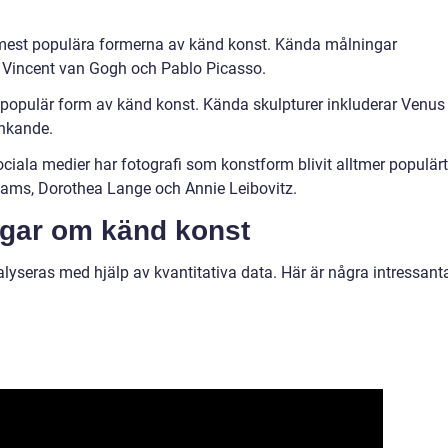
 mest populära formerna av känd konst. Kända målningar
, Vincent van Gogh och Pablo Picasso.
n populär form av känd konst. Kända skulpturer inkluderar Venus
nkande.
ociala medier har fotografi som konstform blivit alltmer populärt
dams, Dorothea Lange och Annie Leibovitz.
ngar om känd konst
yseras med hjälp av kvantitativa data. Här är några intressant