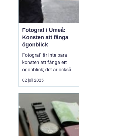
Fotograf i Umeå:
Konsten att fånga
ögonblick
Fotografi är inte bara
konsten att fånga ett
ögonblick; det är också
berättelsen som vi sakta
02 juli 2025
men säkert låter
utvecklas genom bilder. I
Umeå, en pulserande
stad i norra Sverige,
bidrar fotografer till...