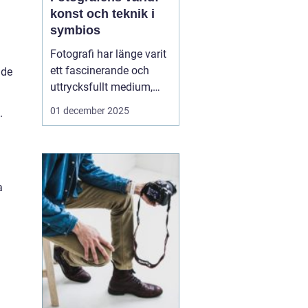
konst och teknik i
symbios
Fotografi har länge varit
ett fascinerande och
 de
uttrycksfullt medium,
med förmågan att fånga
01 december 2025
.
både verklighet och
fantasi. I hjärtat av
denna konstform finns
fotografen, den kreativa
individen som använder
a
ljus och...