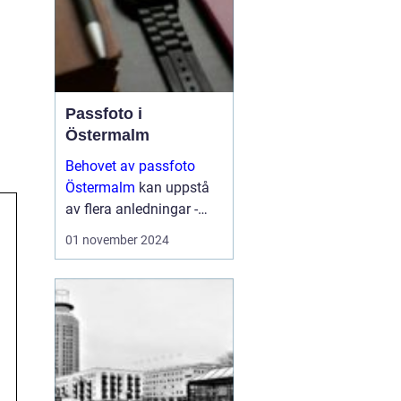
Passfoto i
Östermalm
Behovet av passfoto
Östermalm
kan uppstå
av flera anledningar -
vare sig det handlar om
01 november 2024
att förnya sitt pass,
ansöka om visum eller
kanske byta ut sitt k&...