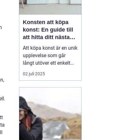
Konsten att köpa
h
konst: En guide till
att hitta ditt nästa
mästerverk
Att köpa konst är en unik
upplevelse som går
långt utöver ett enkelt
köpbeslut. Det handlar
02 juli 2025
om att sätta en personlig
n,
prägel på sina
omgivningar, stödja
ll.
konstnärers arbete, och
inte minst om a...
tt
tta
ll