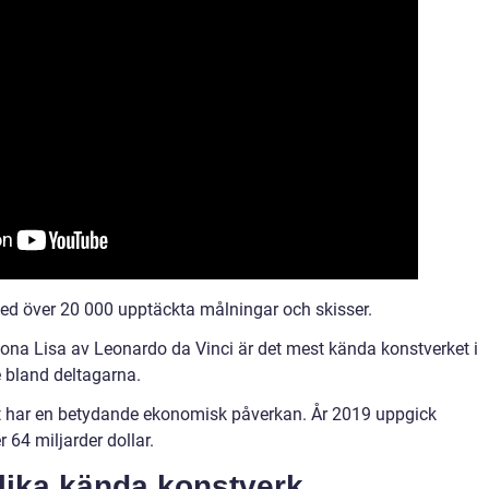
med över 20 000 upptäckta målningar och skisser.
ona Lisa av Leonardo da Vinci är det mest kända konstverket i
 bland deltagarna.
nst har en betydande ekonomisk påverkan. År 2019 uppgick
64 miljarder dollar.
olika kända konstverk