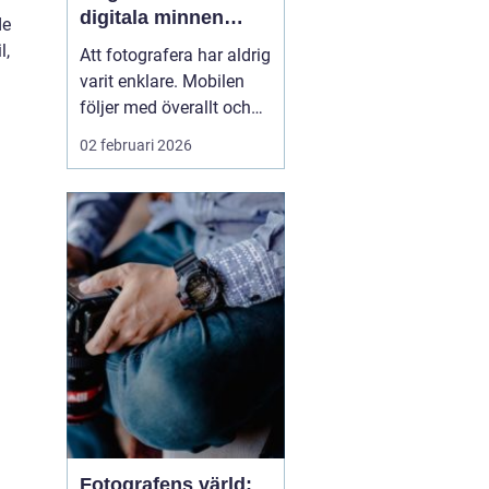
digitala minnen
de
levande
l,
Att fotografera har aldrig
varit enklare. Mobilen
följer med överallt och
bildflödet svämmar över.
02 februari 2026
Men vad händer med
alla foton som bara
stannar i telefonen eller i
molnet? När man väljer
att framkalla bilder ...
Fotografens värld: