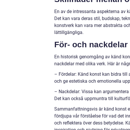
En av de intressanta aspekterna av kän
Det kan vara deras stil, budskap, tek
konstverk kan vara mer abstrakta oc
lättillgängliga.
För- och nackdelar
En historisk genomgång av känd konst
nackdelar med olika verk. Här är någ
– Fördelar: Känd konst kan bidra till 
och ge estetiska och emotionella uppl
– Nackdelar: Vissa kan argumentera fö
Det kan också uppmuntra till kulturf
Sammanfattningsvis är känd konst en 
fördjupa vår förståelse för vad det in
och reflektera över dess betydelse. K
inspiration och njutning för privatper