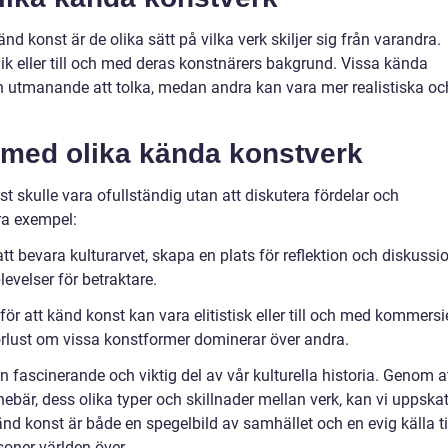
d konst är de olika sätt på vilka verk skiljer sig från varandra.
nik eller till och med deras konstnärers bakgrund. Vissa kända
h utmanande att tolka, medan andra kan vara mer realistiska oc
 med olika kända konstverk
 skulle vara ofullständig utan att diskutera fördelar och
ra exempel:
att bevara kulturarvet, skapa en plats för reflektion och diskussio
evelser för betraktare.
r att känd konst kan vara elitistisk eller till och med kommersie
örlust om vissa konstformer dominerar över andra.
fascinerande och viktig del av vår kulturella historia. Genom a
nebär, dess olika typer och skillnader mellan verk, kan vi uppska
änd konst är både en spegelbild av samhället och en evig källa ti
soner världen över.