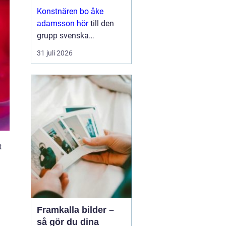
med eftertanke
Konstnären bo åke
adamsson hör
till den
grupp svenska
bildskapare som i
31 juli 2026
tysthet byggt upp en
trogen publik. Hans verk
dyker ofta upp i
sammanhang där
samlaren söker något
mer än ett dekorativt
motiv en känsla ...
t
Framkalla bilder –
så gör du dina