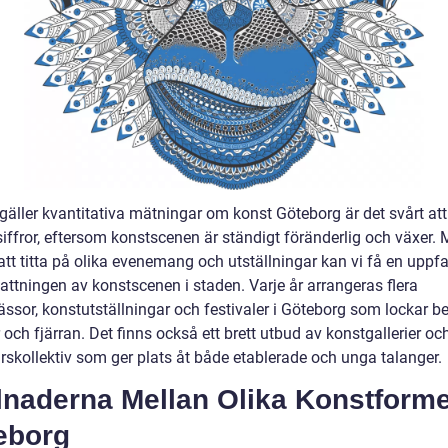
gäller kvantitativa mätningar om konst Göteborg är det svårt att
siffror, eftersom konstscenen är ständigt föränderlig och växer.
tt titta på olika evenemang och utställningar kan vi få en uppfa
ttningen av konstscenen i staden. Varje år arrangeras flera
ssor, konstutställningar och festivaler i Göteborg som lockar b
 och fjärran. Det finns också ett brett utbud av konstgallerier oc
rskollektiv som ger plats åt både etablerade och unga talanger.
lnaderna Mellan Olika Konstforme
eborg