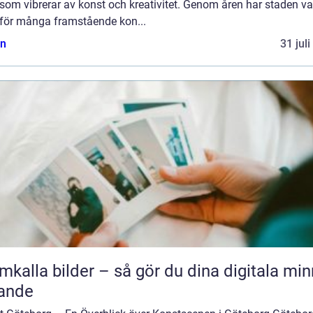
som vibrerar av konst och kreativitet. Genom åren har staden var
för många framstående kon...
n
31 jul
mkalla bilder – så gör du dina digitala mi
ande