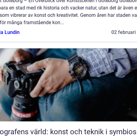
t Göteborg – En Överblick över Konstscenen i Göteborg Götebor
bara en stad med rik historia och vacker natur, utan det är även 
som vibrerar av konst och kreativitet. Genom åren har staden var
för många framstående kon...
ia Lundin
02 februari
ografens värld: konst och teknik i symbios