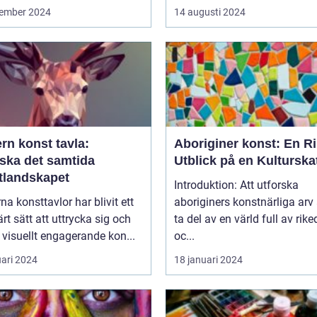
ember 2024
14 augusti 2024
rn konst tavla:
Aboriginer konst: En Ri
rska det samtida
Utblick på en Kulturska
tlandskapet
Introduktion: Att utforska
a konsttavlor har blivit ett
aboriginers konstnärliga arv 
rt sätt att uttrycka sig och
ta del av en värld full av ri
visuellt engagerande kon...
oc...
uari 2024
18 januari 2024