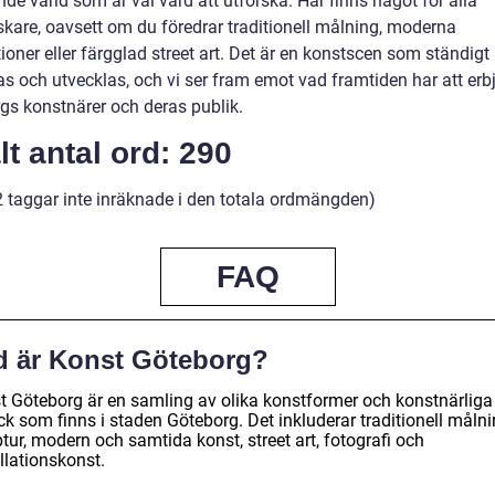
e värld som är väl värd att utforska. Här finns något för alla
skare, oavsett om du föredrar traditionell målning, moderna
tioner eller färgglad street art. Det är en konstscen som ständigt
as och utvecklas, och vi ser fram emot vad framtiden har att erb
gs konstnärer och deras publik.
lt antal ord: 290
2 taggar inte inräknade i den totala ordmängden)
FAQ
d är Konst Göteborg?
t Göteborg är en samling av olika konstformer och konstnärliga
ck som finns i staden Göteborg. Det inkluderar traditionell målni
tur, modern och samtida konst, street art, fotografi och
llationskonst.