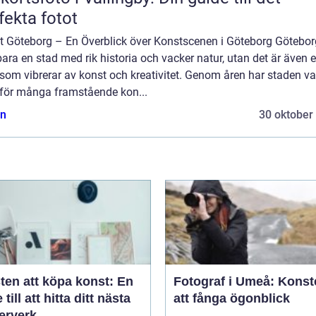
fekta fotot
t Göteborg – En Överblick över Konstscenen i Göteborg Götebor
bara en stad med rik historia och vacker natur, utan det är även 
som vibrerar av konst och kreativitet. Genom åren har staden var
för många framstående kon...
n
30 oktober
ten att köpa konst: En
Fotograf i Umeå: Konst
 till att hitta ditt nästa
att fånga ögonblick
erverk