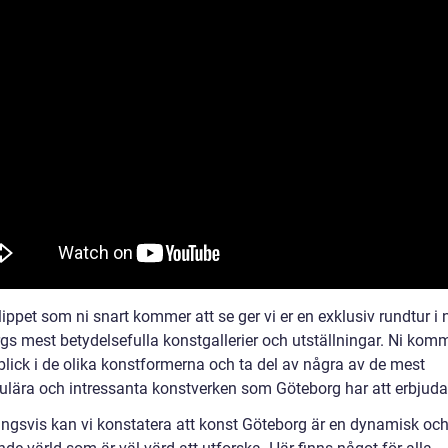
lippet som ni snart kommer att se ger vi er en exklusiv rundtur i
gs mest betydelsefulla konstgallerier och utställningar. Ni komm
blick i de olika konstformerna och ta del av några av de mest
ulära och intressanta konstverken som Göteborg har att erbjuda
ingsvis kan vi konstatera att konst Göteborg är en dynamisk oc