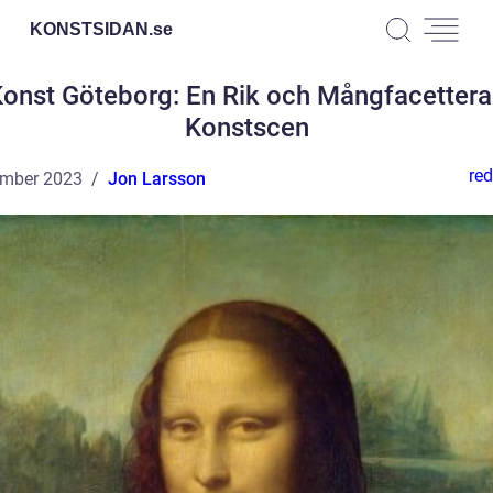
KONSTSIDAN.
se
onst Göteborg: En Rik och Mångfacetter
Konstscen
red
ember 2023
Jon Larsson