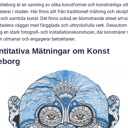
öteborg är en samling av olika konstformer och konstnärliga ut
terar i staden. Här finns allt från traditionell målning och skulptu
och samtida konst. Det finns också en blomstrande street art-
stadens väggar med färgglada och uttrycksfulla verk. Dessutom
g en stark fotografi- och installationskonstscen, där konstnärer
m utmanar och engagerar betraktaren.
ntitativa Mätningar om Konst
eborg