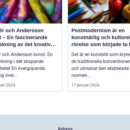
r och Andersson
Postmodernism är en
t – En fascinerande
konstnärlig och kulturel
skning av det kreativa
rörelse som började ta
rbetet
under 1960-talet och
 och Andersson konst: En
Det är en konststil som bryt
fortsatte att växa i
ykning i det skapande
de traditionella konventione
popularitet under de
övergripande,
och utmanar den etablerade
kommande årtiondena
ig över...
normen...
uari 2024
17 januari 2024
Adress