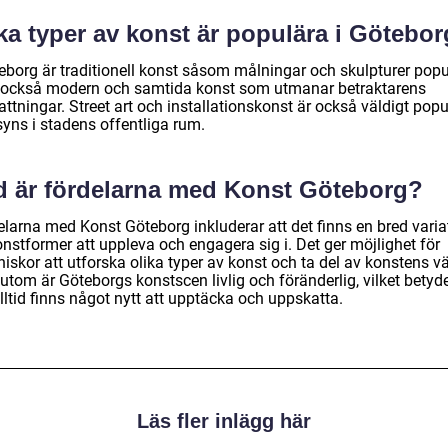
ka typer av konst är populära i Götebo
teborg är traditionell konst såsom målningar och skulpturer popu
också modern och samtida konst som utmanar betraktarens
ttningar. Street art och installationskonst är också väldigt pop
syns i stadens offentliga rum.
d är fördelarna med Konst Göteborg?
elarna med Konst Göteborg inkluderar att det finns en bred varia
nstformer att uppleva och engagera sig i. Det ger möjlighet för
skor att utforska olika typer av konst och ta del av konstens vä
tom är Göteborgs konstscen livlig och föränderlig, vilket betyde
lltid finns något nytt att upptäcka och uppskatta.
Läs fler inlägg här