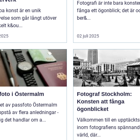
Fotografi är inte bara konste
pa konst är en unik
fånga ett ögonblick; det är 
else som går långt utöver
ber&...
kelt k&ou...
 2025
02 juli 2025
foto i Östermalm
Fotograf Stockholm:
Konsten att fånga
et av passfoto Östermalm
ögonblicket
pstå av flera anledningar -
ig det handlar om a...
Välkommen till en upptäckts
inom fotografiens spännand
värld, där...