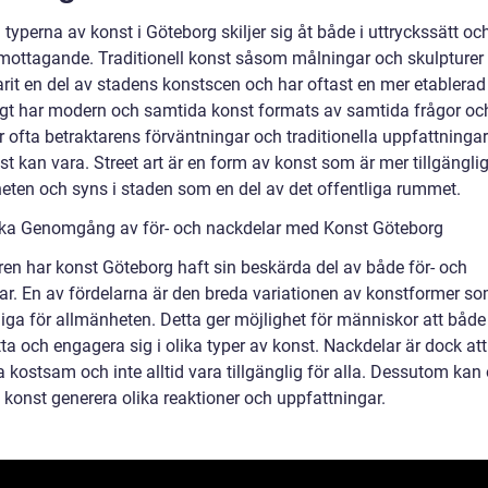
 typerna av konst i Göteborg skiljer sig åt både i uttryckssätt och
 mottagande. Traditionell konst såsom målningar och skulpturer
rit en del av stadens konstscen och har oftast en mer etablerad 
gt har modern och samtida konst formats av samtida frågor oc
 ofta betraktarens förväntningar och traditionella uppfattninga
t kan vara. Street art är en form av konst som är mer tillgänglig
eten och syns i staden som en del av det offentliga rummet.
ska Genomgång av för- och nackdelar med Konst Göteborg
ren har konst Göteborg haft sin beskärda del av både för- och
ar. En av fördelarna är den breda variationen av konstformer so
liga för allmänheten. Detta ger möjlighet för människor att både
a och engagera sig i olika typer av konst. Nackdelar är dock att
 kostsam och inte alltid vara tillgänglig för alla. Dessutom kan 
 konst generera olika reaktioner och uppfattningar.