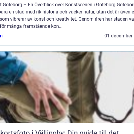
t Göteborg – En Överblick över Konstscenen i Göteborg Götebor
bara en stad med rik historia och vacker natur, utan det är även 
som vibrerar av konst och kreativitet. Genom åren har staden var
för många framstående kon...
n
01 december
kortsfoto i Vällingby: Din guide till det