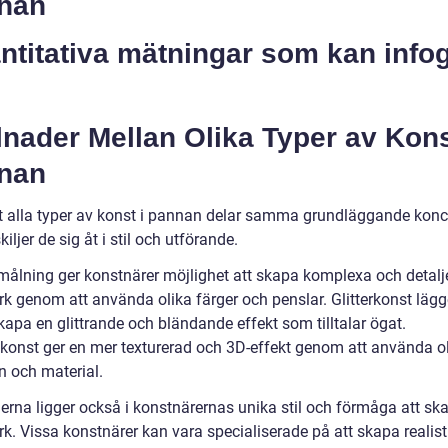
nan
ntitativa mätningar som kan info
lnader Mellan Olika Typer av Kons
nan
tt alla typer av konst i pannan delar samma grundläggande kon
skiljer de sig åt i stil och utförande.
målning ger konstnärer möjlighet att skapa komplexa och detalj
rk genom att använda olika färger och penslar. Glitterkonst lägg
kapa en glittrande och bländande effekt som tilltalar ögat.
onst ger en mer texturerad och 3D-effekt genom att använda o
 och material.
derna ligger också i konstnärernas unika stil och förmåga att sk
k. Vissa konstnärer kan vara specialiserade på att skapa realist