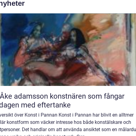
 nyheter
 adamsson konstnären som fångar
dagen med eftertanke
ersikt över Konst i Pannan Konst i Pannan har blivit en alltmer
lär konstform som väcker intresse hos både konstälskare och
atpersoner. Det handlar om att använda ansiktet som en målardu