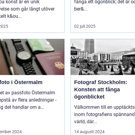
pa konst är en unik
fånga ett ögonblick; det är 
else som går långt utöver
ber&...
kelt k&ou...
 2025
02 juli 2025
foto i Östermalm
Fotograf Stockholm:
Konsten att fånga
et av passfoto Östermalm
ögonblicket
pstå av flera anledningar -
ig det handlar om a...
Välkommen till en upptäckts
inom fotografiens spännand
värld, där...
ember 2024
14 augusti 2024