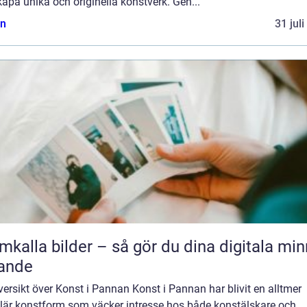
kapa unika och originella konstverk. Gen...
n
31 jul
mkalla bilder – så gör du dina digitala mi
ande
ersikt över Konst i Pannan Konst i Pannan har blivit en alltmer
lär konstform som väcker intresse hos både konstälskare och