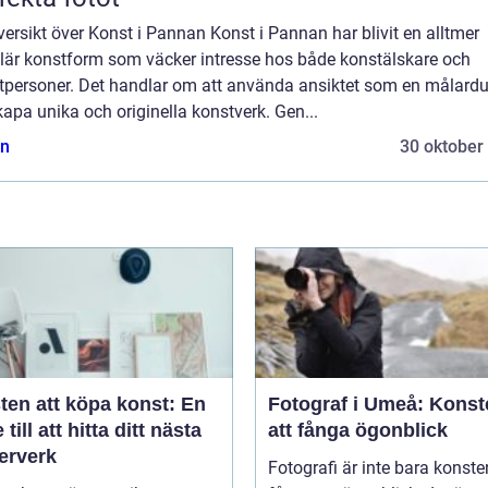
ersikt över Konst i Pannan Konst i Pannan har blivit en alltmer
lär konstform som väcker intresse hos både konstälskare och
atpersoner. Det handlar om att använda ansiktet som en målardu
kapa unika och originella konstverk. Gen...
n
30 oktober
ten att köpa konst: En
Fotograf i Umeå: Konst
 till att hitta ditt nästa
att fånga ögonblick
erverk
Fotografi är inte bara konste