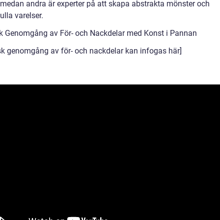
t medan andra är experter på att skapa abstrakta mönster och
ulla varelser.
sk Genomgång av För- och Nackdelar med Konst i Pannan
isk genomgång av för- och nackdelar kan infogas här]