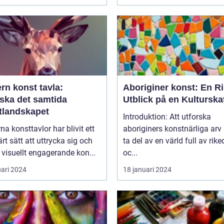
rn konst tavla:
Aboriginer konst: En Ri
rska det samtida
Utblick på en Kulturska
tlandskapet
Introduktion: Att utforska
a konsttavlor har blivit ett
aboriginers konstnärliga arv 
rt sätt att uttrycka sig och
ta del av en värld full av ri
visuellt engagerande kon...
oc...
uari 2024
18 januari 2024