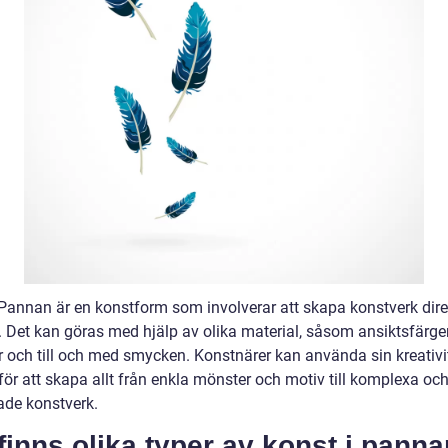
 Pannan är en konstform som involverar att skapa konstverk dire
Det kan göras med hjälp av olika material, såsom ansiktsfärger, 
er och till och med smycken. Konstnärer kan använda sin kreativi
för att skapa allt från enkla mönster och motiv till komplexa oc
ade konstverk.
finns olika typer av konst i panna