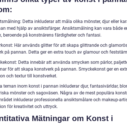
om:
tsmålning: Detta inkluderar att måla olika mönster, djur eller kar
an med hjälp av ansiktsfärger. Ansiktsmålning kan vara både e
, beroende på konstnärens färdigheter och fantasi.
erkonst: Här används glitter för att skapa glittrande och glamorö
rk på pannan. Detta ger en extra touch av glamour och feststäm
kekonst: Detta innebär att använda smycken som pärlor, paljette
nar för att skapa konstverk på pannan. Smyckekonst ger en ext
n och textur till konstverket.
a teman inom konst i pannan inkluderar djur, fantasivärldar, bl
iska mönster och sagoväsen. Några av de mest populära konst
rådet inkluderar professionella ansiktsmålare och makeup-arti
on för kreativitet och uttryck.
titativa Mätningar om Konst i