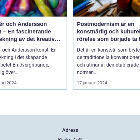
r och Andersson
Postmodernism är en
t – En fascinerande
konstnärlig och kulturel
skning av det kreativa
rörelse som började ta
rbetet
under 1960-talet och
 och Andersson konst: En
Det är en konststil som bryt
fortsatte att växa i
ykning i det skapande
de traditionella konventione
popularitet under de
övergripande,
och utmanar den etablerade
kommande årtiondena
ig över...
normen...
uari 2024
17 januari 2024
Adress