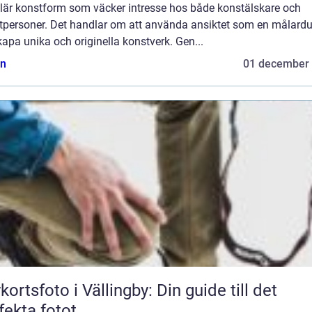
lär konstform som väcker intresse hos både konstälskare och
atpersoner. Det handlar om att använda ansiktet som en målardu
kapa unika och originella konstverk. Gen...
n
01 december
kortsfoto i Vällingby: Din guide till det
fekta fotot