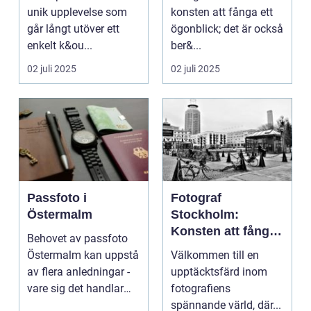
unik upplevelse som
konsten att fånga ett
går långt utöver ett
ögonblick; det är också
enkelt k&ou...
ber&...
02 juli 2025
02 juli 2025
Passfoto i
Fotograf
Östermalm
Stockholm:
Konsten att fånga
Behovet av passfoto
ögonblicket
Östermalm kan uppstå
Välkommen till en
av flera anledningar -
upptäcktsfärd inom
vare sig det handlar
fotografiens
om a...
spännande värld, där...