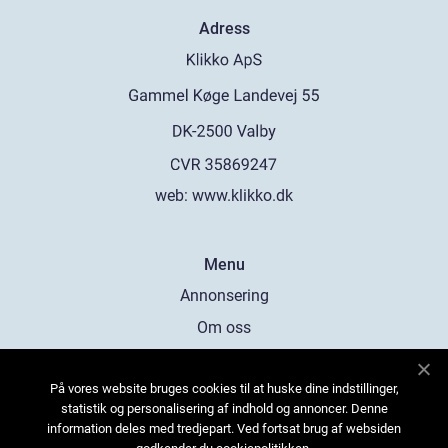
Adress
web:
www.klikko.dk
Menu
Annonsering
Om oss
Cookies
På vores website bruges cookies til at huske dine indstillinger,
Kontakta oss
statistik og personalisering af indhold og annoncer. Denne
Sitemap
information deles med tredjepart. Ved fortsat brug af websiden