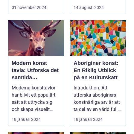
01 november 2024
14 augusti 2024
Modern konst
Aboriginer konst:
tavla: Utforska det
En Riklig Utblick
samtida
på en Kulturskatt
konstlandskapet
Moderna konsttavlor
Introduktion: Att
har blivit ett populärt
utforska aboriginers
sätt att uttrycka sig
konstnärliga arv är att
och skapa visuellt
ta del av en värld full
engagerande kon...
av rikedom oc...
18 januari 2024
18 januari 2024