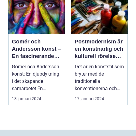
Gomér och
Postmodernism är
Andersson konst –
en konstnärlig och
En fascinerande
kulturell rörelse
utforskning av det
som började ta
Gomér och Andersson
Det är en konststil som
kreativa
form under 1960-
konst: En djupdykning
bryter med de
samarbetet
talet och fortsatte
i det skapande
traditionella
att växa i
samarbetet En
konventionerna och
popularitet under
övergripande, grundlig
utmanar den
18 januari 2024
17 januari 2024
de kommande
över...
etablerade normen...
årtiondena