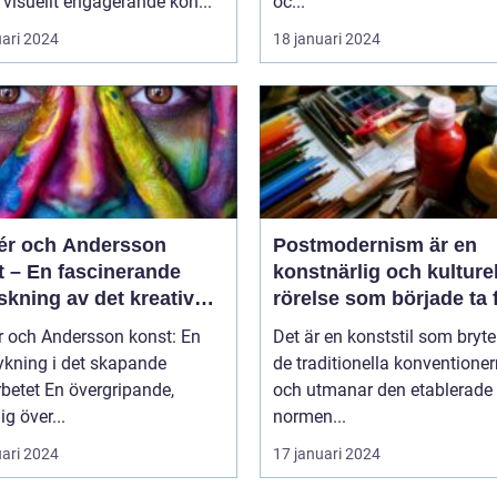
visuellt engagerande kon...
oc...
uari 2024
18 januari 2024
r och Andersson
Postmodernism är en
t – En fascinerande
konstnärlig och kulturel
skning av det kreativa
rörelse som började ta
rbetet
under 1960-talet och
 och Andersson konst: En
Det är en konststil som bryt
fortsatte att växa i
ykning i det skapande
de traditionella konventione
popularitet under de
övergripande,
och utmanar den etablerade
kommande årtiondena
ig över...
normen...
uari 2024
17 januari 2024