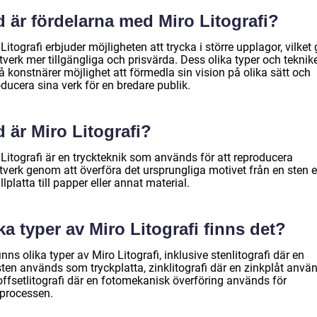
 är fördelarna med Miro Litografi?
Litografi erbjuder möjligheten att trycka i större upplagor, vilket 
verk mer tillgängliga och prisvärda. Dess olika typer och teknike
 konstnärer möjlighet att förmedla sin vision på olika sätt och
ducera sina verk för en bredare publik.
 är Miro Litografi?
 Litografi är en tryckteknik som används för att reproducera
verk genom att överföra det ursprungliga motivet från en sten el
lplatta till papper eller annat material.
ka typer av Miro Litografi finns det?
inns olika typer av Miro Litografi, inklusive stenlitografi där en
sten används som tryckplatta, zinklitografi där en zinkplåt anvä
offsetlitografi där en fotomekanisk överföring används för
kprocessen.