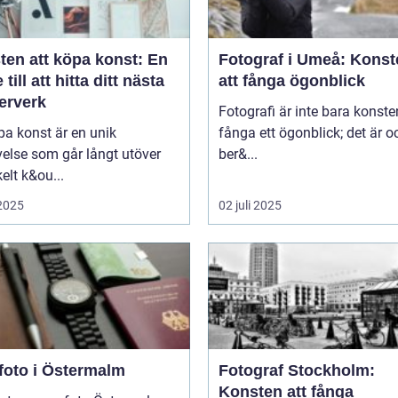
ten att köpa konst: En
Fotograf i Umeå: Konst
 till att hitta ditt nästa
att fånga ögonblick
erverk
Fotografi är inte bara konste
pa konst är en unik
fånga ett ögonblick; det är 
else som går långt utöver
ber&...
kelt k&ou...
 2025
02 juli 2025
foto i Östermalm
Fotograf Stockholm:
Konsten att fånga