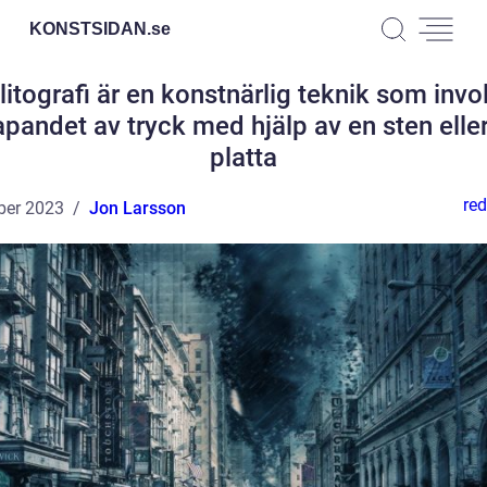
KONSTSIDAN.
se
litografi är en konstnärlig teknik som invo
pandet av tryck med hjälp av en sten elle
platta
red
ber 2023
Jon Larsson