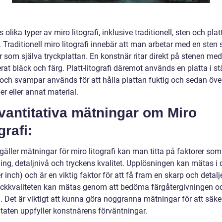
s olika typer av miro litografi, inklusive traditionell, sten och platt
i. Traditionell miro litografi innebär att man arbetar med en sten
 som själva tryckplattan. En konstnär ritar direkt på stenen med
rat bläck och färg. Platt-litografi däremot används en platta i stä
 och svampar används för att hålla plattan fuktig och sedan öve
per eller annat material.
vantitativa mätningar om Miro
grafi:
gäller mätningar för miro litografi kan man titta på faktorer som
ing, detaljnivå och tryckens kvalitet. Upplösningen kan mätas i 
r inch) och är en viktig faktor för att få fram en skarp och detal
ryckkvaliteten kan mätas genom att bedöma färgåtergivningen o
. Det är viktigt att kunna göra noggranna mätningar för att säke
ltaten uppfyller konstnärens förväntningar.