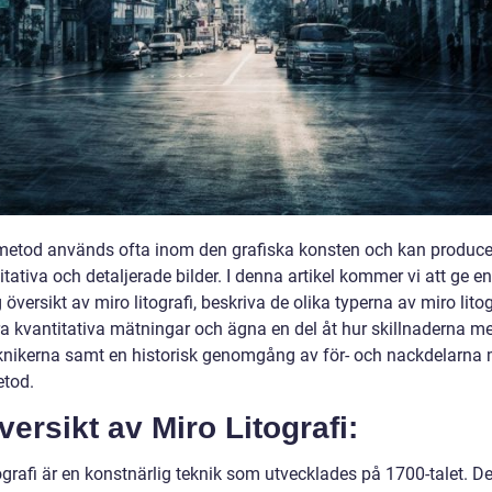
etod används ofta inom den grafiska konsten och kan produce
tativa och detaljerade bilder. I denna artikel kommer vi att ge en
 översikt av miro litografi, beskriva de olika typerna av miro litog
ra kvantitativa mätningar och ägna en del åt hur skillnaderna me
eknikerna samt en historisk genomgång av för- och nackdelarna
etod.
versikt av Miro Litografi:
ografi är en konstnärlig teknik som utvecklades på 1700-talet. De