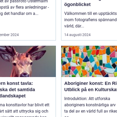
et av passfoto Östermalm
ögonblicket
pstå av flera anledningar -
ig det handlar om a...
Välkommen till en upptäckts
inom fotografiens spännand
värld, där...
ember 2024
14 augusti 2024
rn konst tavla:
Aboriginer konst: En Ri
rska det samtida
Utblick på en Kulturska
tlandskapet
Introduktion: Att utforska
a konsttavlor har blivit ett
aboriginers konstnärliga arv 
rt sätt att uttrycka sig och
ta del av en värld full av ri