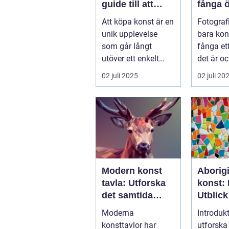
guide till att
fånga 
hitta ditt nästa
Att köpa konst är en
Fotografi
mästerverk
unik upplevelse
bara kon
som går långt
fånga et
utöver ett enkelt
det är oc
k&ou...
02 juli 2025
02 juli 20
Modern konst
Aborig
tavla: Utforska
konst: 
det samtida
Utblick
konstlandskapet
Kulturs
Moderna
Introdukt
konsttavlor har
utforska