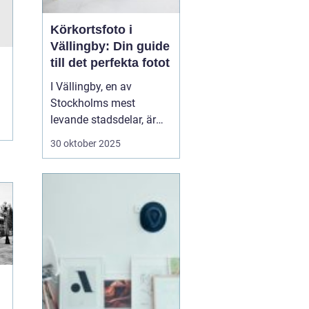
Körkortsfoto i
Vällingby: Din guide
till det perfekta fotot
I Vällingby, en av
Stockholms mest
levande stadsdelar, är
det viktigt för många att
30 oktober 2025
snabbt och enkelt kunna
ordna ett körkortsfoto.
Ett körkort är mer än
bara en identifikation;
det är en frihetens och
sj...