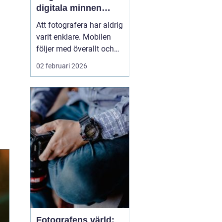
digitala minnen
levande
Att fotografera har aldrig
varit enklare. Mobilen
följer med överallt och
bildflödet svämmar över.
02 februari 2026
Men vad händer med
alla foton som bara
stannar i telefonen eller i
molnet? När man väljer
att framkalla bilder ...
Fotografens värld: