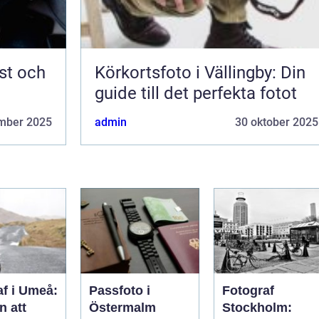
st och
Körkortsfoto i Vällingby: Din
guide till det perfekta fotot
mber 2025
admin
30 oktober 2025
af i Umeå:
Passfoto i
Fotograf
n att
Östermalm
Stockholm: