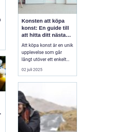
m
Konsten att köpa
konst: En guide till
att hitta ditt nästa
mästerverk
Att köpa konst är en unik
upplevelse som går
långt utöver ett enkelt
köpbeslut. Det handlar
02 juli 2025
om att sätta en personlig
prägel på sina
omgivningar, stödja
konstnärers arbete, och
inte minst om a...