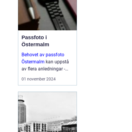
Passfoto i
Östermalm
Behovet av passfoto
Östermalm
kan uppstå
av flera anledningar -
vare sig det handlar om
01 november 2024
att förnya sitt pass,
ansöka om visum eller
kanske byta ut sitt k&...