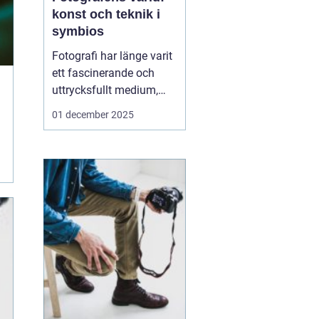
konst och teknik i
symbios
Fotografi har länge varit
ett fascinerande och
uttrycksfullt medium,
med förmågan att fånga
01 december 2025
både verklighet och
fantasi. I hjärtat av
denna konstform finns
fotografen, den kreativa
individen som använder
ljus och...