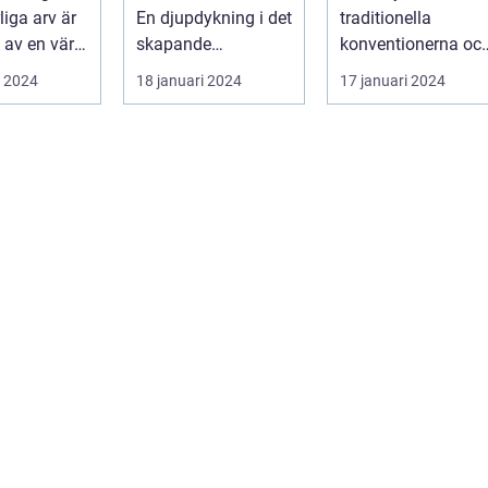
det kreativa
form under
liga arv är
En djupdykning i det
traditionella
samarbetet
1960-talet och
l av en värld
skapande
konventionerna oc
fortsatte att
ikedom oc...
samarbetet En
utmanar den
i 2024
18 januari 2024
17 januari 2024
växa i
övergripande,
etablerade
popularitet
grundlig över...
normen...
under de
kommande
årtiondena