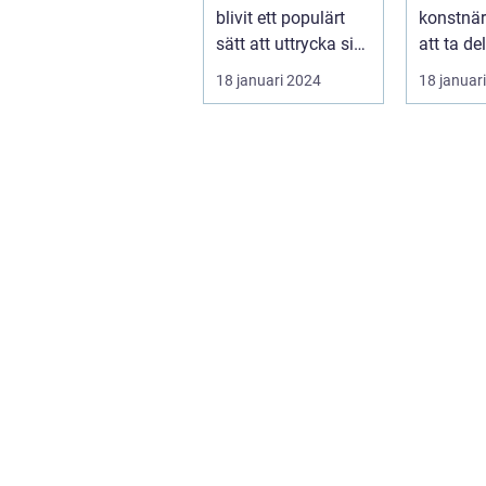
blivit ett populärt
konstnär
sätt att uttrycka sig
att ta de
och skapa visuellt
full av r
18 januari 2024
18 januar
engagerande kon...