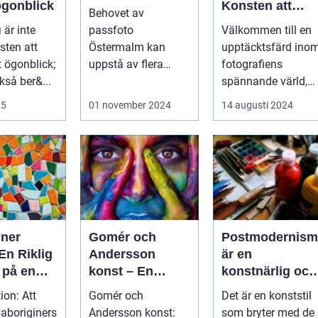
ögonblick
Konsten att
Behovet av
fånga
 är inte
passfoto
Välkommen till en
ögonblicket
sten att
Östermalm kan
upptäcktsfärd ino
t ögonblick;
uppstå av flera
fotografiens
kså ber&...
anledningar - vare
spännande värld,
sig det handlar om
där...
25
01 november 2024
14 augusti 2024
a...
iner
Gomér och
Postmodernism
En Riklig
Andersson
är en
 på en
konst – En
konstnärlig och
katt
fascinerande
kulturell rörelse
ion: Att
Gomér och
Det är en konststil
utforskning av
som började ta
 aboriginers
Andersson konst:
som bryter med de