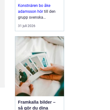
med eftertanke
Konstnären bo åke
adamsson hör
till den
grupp svenska
bildskapare som i
31 juli 2026
tysthet byggt upp en
trogen publik. Hans verk
dyker ofta upp i
sammanhang där
samlaren söker något
mer än ett dekorativt
motiv en känsla ...
Framkalla bilder –
så gör du dina