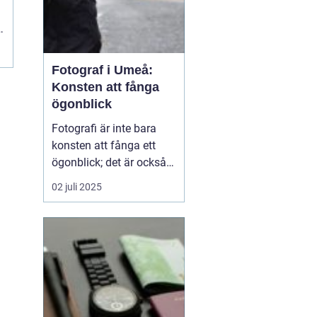
h
Fotograf i Umeå:
Konsten att fånga
ögonblick
Fotografi är inte bara
konsten att fånga ett
ögonblick; det är också
berättelsen som vi sakta
02 juli 2025
men säkert låter
utvecklas genom bilder. I
Umeå, en pulserande
stad i norra Sverige,
bidrar fotografer till...