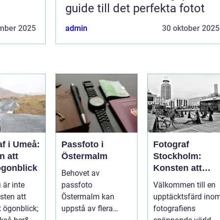
guide till det perfekta fotot
mber 2025
admin
30 oktober 2025
af i Umeå:
Passfoto i
Fotograf
n att
Östermalm
Stockholm:
ögonblick
Konsten att
Behovet av
fånga
 är inte
passfoto
Välkommen till en
ögonblicket
sten att
Östermalm kan
upptäcktsfärd ino
t ögonblick;
uppstå av flera
fotografiens