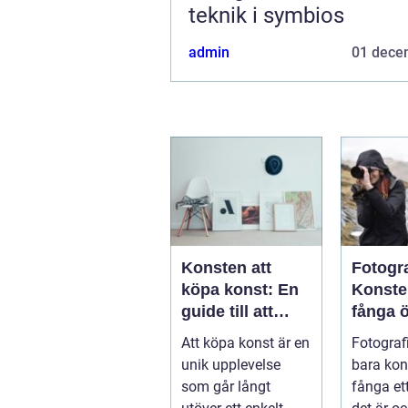
teknik i symbios
admin
01 dece
Konsten att
Fotogr
köpa konst: En
Konste
guide till att
fånga 
hitta ditt nästa
Att köpa konst är en
Fotografi
mästerverk
unik upplevelse
bara kon
som går långt
fånga et