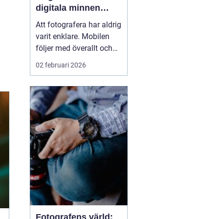
digitala minnen
levande
Att fotografera har aldrig
varit enklare. Mobilen
följer med överallt och
bildflödet svämmar över.
02 februari 2026
Men vad händer med
alla foton som bara
stannar i telefonen eller i
molnet? När man väljer
att framkalla bilder ...
Fotografens värld: