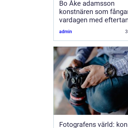
Bo Åke adamsson
konstnären som fånga
vardagen med efterta
admin
3
Fotografens värld: kon