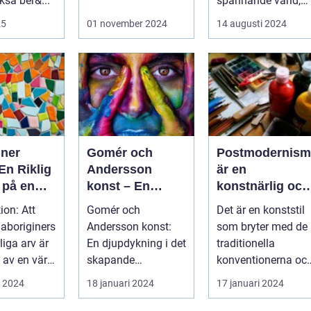
kså ber&...
anledningar - vare
spännande värld,
sig det handlar om
där...
25
01 november 2024
14 augusti 2024
a...
iner
Gomér och
Postmodernism
En Riklig
Andersson
är en
 på en
konst – En
konstnärlig och
katt
fascinerande
kulturell rörelse
ion: Att
Gomér och
Det är en konststil
utforskning av
som började ta
 aboriginers
Andersson konst:
som bryter med de
det kreativa
form under
liga arv är
En djupdykning i det
traditionella
samarbetet
1960-talet och
l av en värld
skapande
konventionerna oc
fortsatte att
ikedom oc...
samarbetet En
utmanar den
i 2024
18 januari 2024
17 januari 2024
växa i
övergripande,
etablerade
popularitet
grundlig över...
normen...