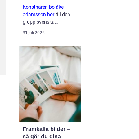
med eftertanke
Konstnären bo åke
adamsson hör
till den
grupp svenska
bildskapare som i
31 juli 2026
tysthet byggt upp en
trogen publik. Hans verk
dyker ofta upp i
sammanhang där
samlaren söker något
mer än ett dekorativt
motiv en känsla ...
Framkalla bilder –
så gör du dina