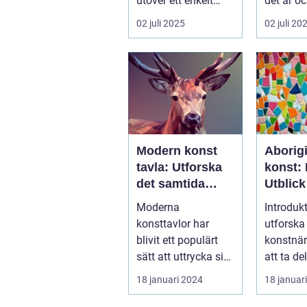
utöver ett enkelt
det är oc
k&ou...
02 juli 2025
02 juli 20
Modern konst
Aborig
tavla: Utforska
konst: 
det samtida
Utblick
konstlandskapet
Kulturs
Moderna
Introdukt
konsttavlor har
utforska
blivit ett populärt
konstnär
sätt att uttrycka sig
att ta de
och skapa visuellt
full av r
18 januari 2024
18 januar
engagerande kon...