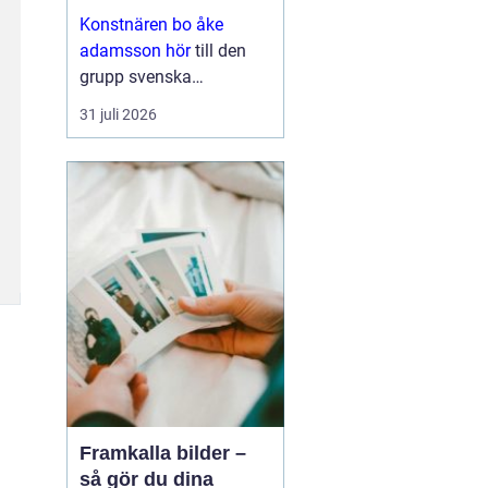
med eftertanke
Konstnären bo åke
adamsson hör
till den
grupp svenska
bildskapare som i
31 juli 2026
tysthet byggt upp en
trogen publik. Hans verk
dyker ofta upp i
sammanhang där
samlaren söker något
mer än ett dekorativt
motiv en känsla ...
Framkalla bilder –
så gör du dina