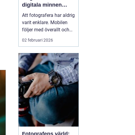
digitala minnen
levande
Att fotografera har aldrig
varit enklare. Mobilen
följer med överallt och
bildflödet svämmar över.
02 februari 2026
Men vad händer med
alla foton som bara
stannar i telefonen eller i
molnet? När man väljer
att framkalla bilder ...
Fotografens värld: