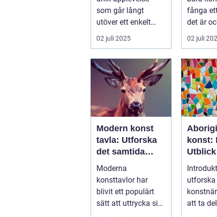
som går långt
fånga et
utöver ett enkelt
det är oc
k&ou...
02 juli 2025
02 juli 20
Modern konst
Aborig
tavla: Utforska
konst: 
det samtida
Utblick
konstlandskapet
Kulturs
Moderna
Introdukt
konsttavlor har
utforska
blivit ett populärt
konstnär
sätt att uttrycka sig
att ta de
och skapa visuellt
full av r