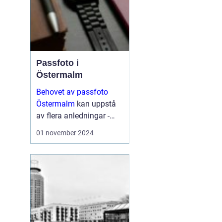
Passfoto i
Östermalm
Behovet av passfoto
Östermalm
kan uppstå
av flera anledningar -
vare sig det handlar om
01 november 2024
att förnya sitt pass,
ansöka om visum eller
kanske byta ut sitt k&...