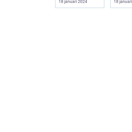
18 januari 2024
18 januar
engagerande kon...