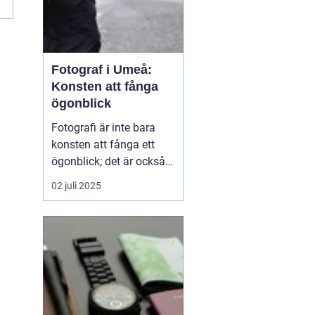
Fotograf i Umeå:
Konsten att fånga
ögonblick
Fotografi är inte bara
konsten att fånga ett
ögonblick; det är också
berättelsen som vi sakta
02 juli 2025
men säkert låter
utvecklas genom bilder. I
Umeå, en pulserande
stad i norra Sverige,
bidrar fotografer till...