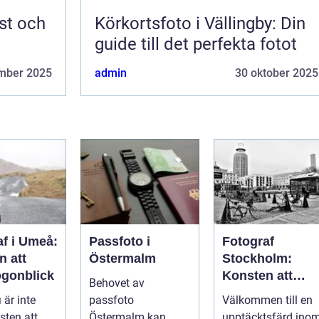
st och
Körkortsfoto i Vällingby: Din
guide till det perfekta fotot
mber 2025
admin
30 oktober 2025
af i Umeå:
Passfoto i
Fotograf
n att
Östermalm
Stockholm:
ögonblick
Konsten att
Behovet av
fånga
 är inte
passfoto
Välkommen till en
ögonblicket
sten att
Östermalm kan
upptäcktsfärd ino