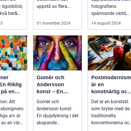
t ögonblick;
uppstå av flera
fotografiens
kså ber&...
anledningar - vare
spännande värld,
sig det handlar om
där...
25
01 november 2024
14 augusti 2024
a...
iner
Gomér och
Postmodernism
En Riklig
Andersson
är en
 på en
konst – En
konstnärlig och
katt
fascinerande
kulturell rörelse
ion: Att
Gomér och
Det är en konststil
utforskning av
som började ta
 aboriginers
Andersson konst:
som bryter med de
det kreativa
form under
liga arv är
En djupdykning i det
traditionella
samarbetet
1960-talet och
l av en värld
skapande
konventionerna oc
fortsatte att
ikedom oc...
samarbetet En
utmanar den