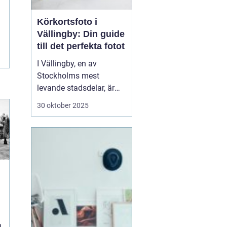
Körkortsfoto i
Vällingby: Din guide
till det perfekta fotot
I Vällingby, en av
Stockholms mest
levande stadsdelar, är
det viktigt för många att
30 oktober 2025
snabbt och enkelt kunna
ordna ett körkortsfoto.
Ett körkort är mer än
bara en identifikation;
det är en frihetens och
sj...
m