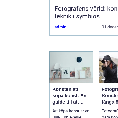
Fotografens värld: kon
teknik i symbios
admin
01 dece
Konsten att
Fotogr
köpa konst: En
Konste
guide till att
fånga 
hitta ditt nästa
Att köpa konst är en
Fotografi
mästerverk
unik upplevelse
bara kon