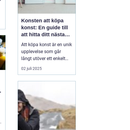
Konsten att köpa
konst: En guide till
att hitta ditt nästa
mästerverk
Att köpa konst är en unik
upplevelse som går
långt utöver ett enkelt
köpbeslut. Det handlar
02 juli 2025
om att sätta en personlig
prägel på sina
omgivningar, stödja
konstnärers arbete, och
inte minst om a...
h