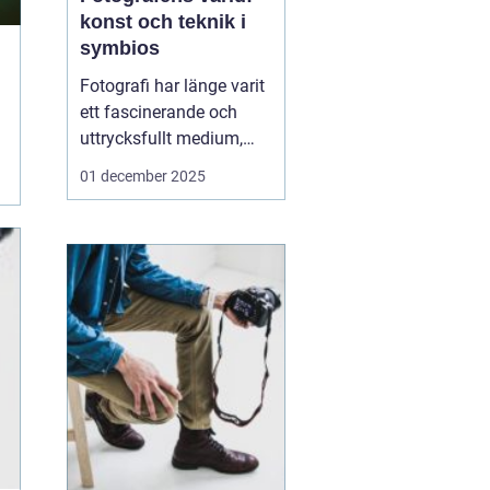
konst och teknik i
symbios
Fotografi har länge varit
ett fascinerande och
uttrycksfullt medium,
med förmågan att fånga
01 december 2025
både verklighet och
fantasi. I hjärtat av
denna konstform finns
fotografen, den kreativa
individen som använder
ljus och...