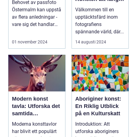
Behovet av passfoto
ögonblicket
Östermalm kan uppstå
Välkommen till en
av flera anledningar -
upptäcktsfärd inom
vare sig det handlar
fotografiens
om a...
spännande värld, där...
01 november 2024
14 augusti 2024
Modern konst
Aboriginer konst:
tavla: Utforska det
En Riklig Utblick
samtida
på en Kulturskatt
konstlandskapet
Moderna konsttavlor
Introduktion: Att
har blivit ett populärt
utforska aboriginers