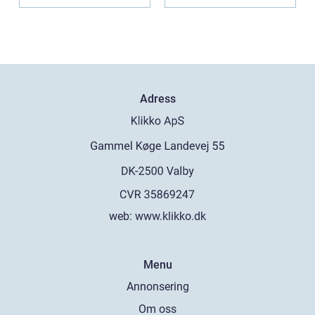
över...
etablerade normen...
årtiondena
Adress
web:
www.klikko.dk
Menu
Annonsering
Om oss