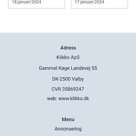
18 januari 2024
17 januari 2024
de kommande
över...
etablerade normen...
årtiondena
Adress
web:
www.klikko.dk
Menu
Annonsering