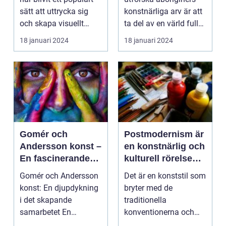
sätt att uttrycka sig
konstnärliga arv är att
och skapa visuellt
ta del av en värld full
engagerande kon...
av rikedom oc...
18 januari 2024
18 januari 2024
Gomér och
Postmodernism är
Andersson konst –
en konstnärlig och
En fascinerande
kulturell rörelse
utforskning av det
som började ta
Gomér och Andersson
Det är en konststil som
kreativa
form under 1960-
konst: En djupdykning
bryter med de
samarbetet
talet och fortsatte
i det skapande
traditionella
att växa i
samarbetet En
konventionerna och
popularitet under
övergripande, grundlig
utmanar den