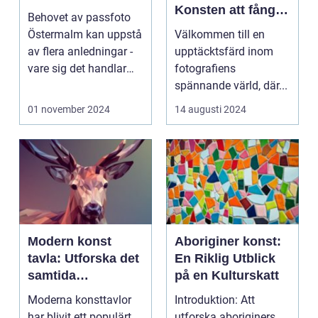
Konsten att fånga
Behovet av passfoto
ögonblicket
Östermalm kan uppstå
Välkommen till en
av flera anledningar -
upptäcktsfärd inom
vare sig det handlar
fotografiens
om a...
spännande värld, där...
01 november 2024
14 augusti 2024
Modern konst
Aboriginer konst:
tavla: Utforska det
En Riklig Utblick
samtida
på en Kulturskatt
konstlandskapet
Moderna konsttavlor
Introduktion: Att
har blivit ett populärt
utforska aboriginers