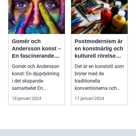
Gomér och
Postmodernism är
Andersson konst –
en konstnärlig och
En fascinerande
kulturell rörelse
utforskning av det
som började ta
Gomér och Andersson
Det är en konststil som
kreativa
form under 1960-
konst: En djupdykning
bryter med de
samarbetet
talet och fortsatte
i det skapande
traditionella
att växa i
samarbetet En
konventionerna och
popularitet under
övergripande, grundlig
utmanar den
18 januari 2024
17 januari 2024
de kommande
över...
etablerade normen...
årtiondena