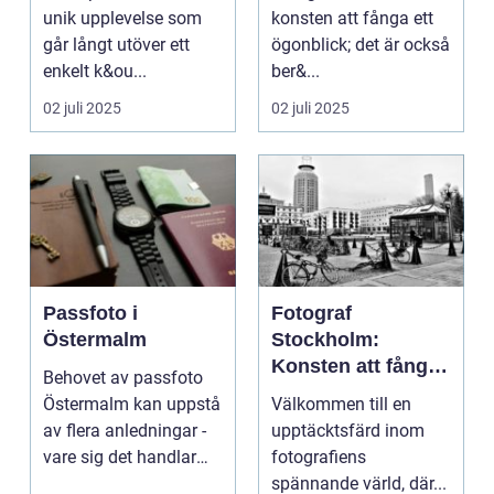
unik upplevelse som
konsten att fånga ett
går långt utöver ett
ögonblick; det är också
enkelt k&ou...
ber&...
02 juli 2025
02 juli 2025
Passfoto i
Fotograf
Östermalm
Stockholm:
Konsten att fånga
Behovet av passfoto
ögonblicket
Östermalm kan uppstå
Välkommen till en
av flera anledningar -
upptäcktsfärd inom
vare sig det handlar
fotografiens
om a...
spännande värld, där...