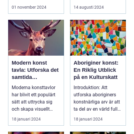
01 november 2024
14 augusti 2024
Modern konst
Aboriginer konst:
tavla: Utforska det
En Riklig Utblick
samtida
på en Kulturskatt
konstlandskapet
Moderna konsttavlor
Introduktion: Att
har blivit ett populärt
utforska aboriginers
sätt att uttrycka sig
konstnärliga arv är att
och skapa visuellt
ta del av en värld full
engagerande kon...
av rikedom oc...
18 januari 2024
18 januari 2024