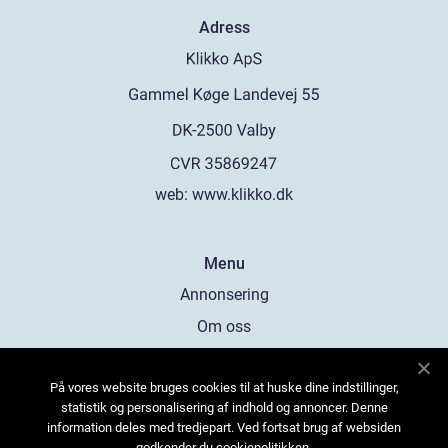
Adress
web:
www.klikko.dk
Menu
Annonsering
Om oss
Cookies
På vores website bruges cookies til at huske dine indstillinger,
Kontakta oss
statistik og personalisering af indhold og annoncer. Denne
Sitemap
information deles med tredjepart. Ved fortsat brug af websiden
godkender du cookiepolitikken.